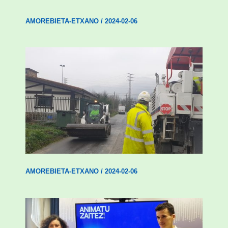
AMOREBIETA-ETXANO
/
2024-02-06
Amorebieta-Etxanok auzoak hobetzeko
plan integrala ezarri du
AMOREBIETA-ETXANO
/
2024-02-06