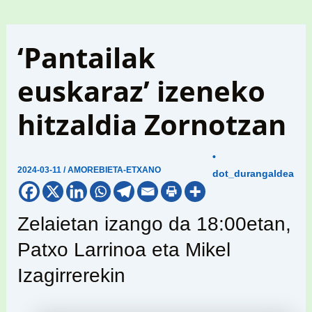
‘Pantailak
euskaraz’ izeneko
hitzaldia Zornotzan
•
2024-03-11
/
AMOREBIETA-ETXANO
dot_durangaldea
Zelaietan izango da 18:00etan,
Patxo Larrinoa eta Mikel
Izagirrerekin