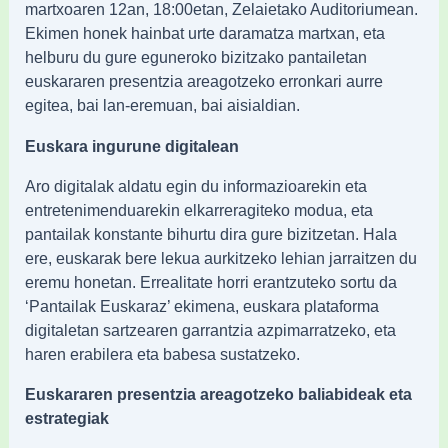
martxoaren 12an, 18:00etan, Zelaietako Auditoriumean.
Ekimen honek hainbat urte daramatza martxan, eta
helburu du gure eguneroko bizitzako pantailetan
euskararen presentzia areagotzeko erronkari aurre
egitea, bai lan-eremuan, bai aisialdian.
Euskara ingurune digitalean
Aro digitalak aldatu egin du informazioarekin eta
entretenimenduarekin elkarreragiteko modua, eta
pantailak konstante bihurtu dira gure bizitzetan. Hala
ere, euskarak bere lekua aurkitzeko lehian jarraitzen du
eremu honetan. Errealitate horri erantzuteko sortu da
‘Pantailak Euskaraz’ ekimena, euskara plataforma
digitaletan sartzearen garrantzia azpimarratzeko, eta
haren erabilera eta babesa sustatzeko.
Euskararen presentzia areagotzeko baliabideak eta
estrategiak