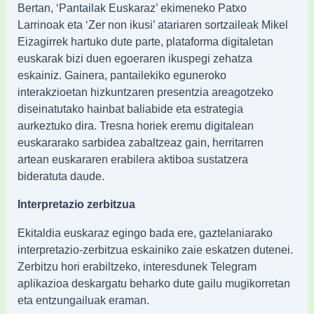
Bertan, ‘Pantailak Euskaraz’ ekimeneko Patxo
Larrinoak eta ‘Zer non ikusi’ atariaren sortzaileak Mikel
Eizagirrek hartuko dute parte, plataforma digitaletan
euskarak bizi duen egoeraren ikuspegi zehatza
eskainiz. Gainera, pantailekiko eguneroko
interakzioetan hizkuntzaren presentzia areagotzeko
diseinatutako hainbat baliabide eta estrategia
aurkeztuko dira. Tresna horiek eremu digitalean
euskararako sarbidea zabaltzeaz gain, herritarren
artean euskararen erabilera aktiboa sustatzera
bideratuta daude.
Interpretazio zerbitzua
Ekitaldia euskaraz egingo bada ere, gaztelaniarako
interpretazio-zerbitzua eskainiko zaie eskatzen dutenei.
Zerbitzu hori erabiltzeko, interesdunek Telegram
aplikazioa deskargatu beharko dute gailu mugikorretan
eta entzungailuak eraman.