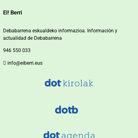
EI! Berri
Debabarrena eskualdeko informazioa. Información y
actualidad de Debabarrena
946 550 033
info@eiberri.eus