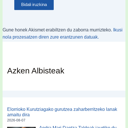
Gune honek Akismet erabiltzen du zaborra murrizteko.
Ikusi
nola prozesatzen diren zure erantzunen datuak.
Azken Albisteak
Elorrioko Kurutziagako gurutzea zaharberritzeko lanak
amaitu dira
2026-08-07
Andra Mari Dantza Taldeak jaurtiko du