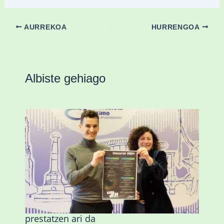
AURREKOA
HURRENGOA
Albiste gehiago
Amorebieta musikaz, kolorez eta
alaitasunez beteriko inauterietarako
prestatzen ari da