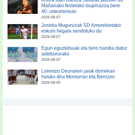
Mañariako festetako txupinazoa bere
40. urteurrenean
2026-08-07
Joseba Muguruzak SD Amorebietako
eskuin hegala sendotuko du
2026-08-07
Egun eguzkitsuak eta bero handia datoz
astebururako
2026-08-07
Lorentzo Deunaren jaiak domekan
hasiko dira Montorran eta Berrizen
2026-08-05