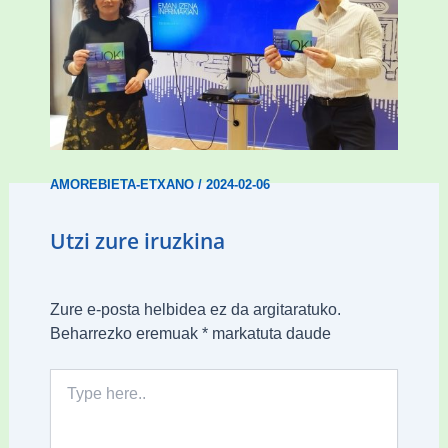
Amorebietak gazteen inklusio aktiboa
bultzatu du “ZUOK” ekimenarekin
AMOREBIETA-ETXANO
/
2024-02-06
Utzi zure iruzkina
Zure e-posta helbidea ez da argitaratuko.
Beharrezko eremuak
*
markatuta daude
Type
here..