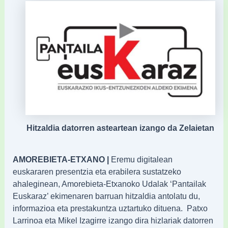
Hitzaldia datorren asteartean izango da Zelaietan
AMOREBIETA-ETXANO |
Eremu digitalean
euskararen presentzia eta erabilera sustatzeko
ahaleginean, Amorebieta-Etxanoko Udalak ‘Pantailak
Euskaraz’ ekimenaren barruan hitzaldia antolatu du,
informazioa eta prestakuntza uztartuko dituena. Patxo
Larrinoa eta Mikel Izagirre izango dira hizlariak datorren