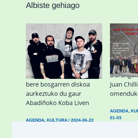
Albiste gehiago
Durangoko Alerta taldeak
Durangok 
bere bosgarren diskoa
Juan Chil
aurkeztuko du gaur
omenduko
Abadiñoko Koba Liven
AGENDA
,
KU
01-03
AGENDA
,
KULTURA
/
2024-06-22