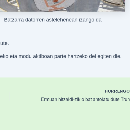
Batzarra datorren astelehenean izango da
ute.
zeko eta modu aktiboan parte hartzeko dei egiten die.
HURRENG