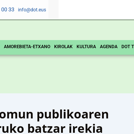
5 00 33
info@dot.eus
AMOREBIETA-ETXANO
KIROLAK
KULTURA
AGENDA
DOT T
omun publikoaren
uko batzar irekia