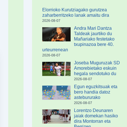
Elorrioko Kurutziagako gurutzea
zaharberritzeko lanak amaitu dira
2026-08-07
Andra Mari Dantza
Taldeak jaurtiko du
Mañariako festetako
txupinazoa bere 40.
urteurrenean
2026-08-07
Joseba Muguruzak SD
Amorebietako eskuin
hegala sendotuko du
2026-08-07
Egun eguzkitsuak eta
bero handia datoz
astebururako
2026-08-07
Lorentzo Deunaren
jaiak domekan hasiko
dira Montorran eta
Berrizen