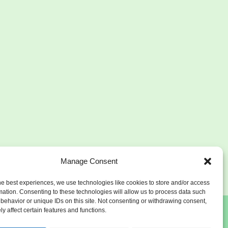
Manage Consent
he best experiences, we use technologies like cookies to store and/or access
mation. Consenting to these technologies will allow us to process data such
behavior or unique IDs on this site. Not consenting or withdrawing consent,
y affect certain features and functions.