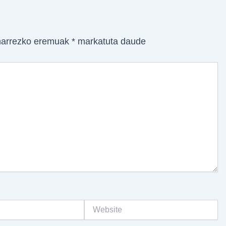
arrezko eremuak
*
markatuta daude
Website