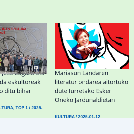
Jose Zugazti eta
Mariasun Landaren
lida eskultoreak
literatur ondarea aitortuko
 ditu bihar
dute Iurretako Esker
Oneko Jardunaldietan
LTURA
,
TOP 1
/
2025-
KULTURA
/
2025-01-12