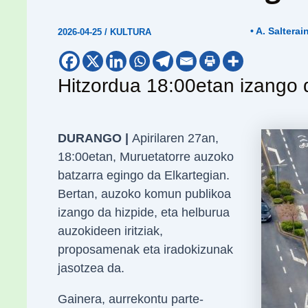
• A. Salterai
2026-04-25
/
KULTURA
Hitzordua 18:00etan izango 
DURANGO |
Apirilaren 27an,
18:00etan, Muruetatorre auzoko
batzarra egingo da Elkartegian.
Bertan, auzoko komun publikoa
izango da hizpide, eta helburua
auzokideen iritziak,
proposamenak eta iradokizunak
jasotzea da.
Gainera, aurrekontu parte-