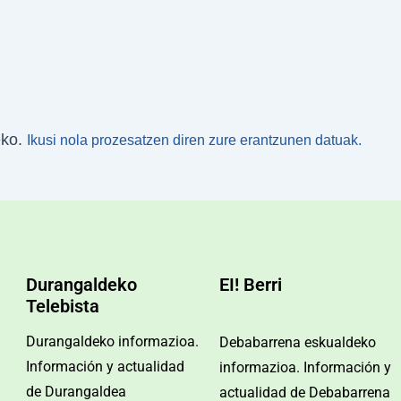
eko.
Ikusi nola prozesatzen diren zure erantzunen datuak.
Durangaldeko
EI! Berri
Telebista
Durangaldeko informazioa.
Debabarrena eskualdeko
Información y actualidad
informazioa. Información y
de Durangaldea
actualidad de Debabarrena