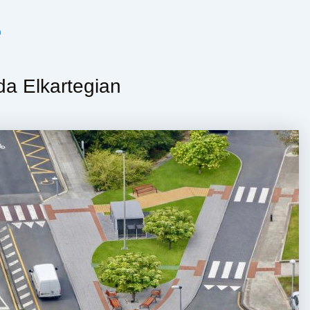
n
da Elkartegian