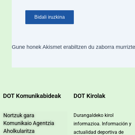
Gune honek Akismet erabiltzen du zaborra murrizt
DOT Komunikabideak
DOT Kirolak
Nortzuk gara
Durangaldeko kirol
Komunikaio Agentzia
informazioa. Información y
Aholkularitza
actualidad deportiva de