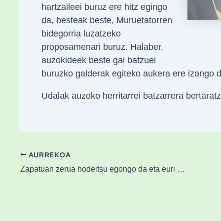
hartzaileei buruz ere hitz egingo
da, besteak beste, Muruetatorren
bidegorria luzatzeko
proposamenari buruz. Halaber,
auzokideek beste gai batzuei
buruzko galderak egiteko aukera ere izango d
Udalak auzoko herritarrei batzarrera bertarat
AURREKOA
Zapatuan zerua hodeitsu egongo da eta euri txikia ere egin lezake