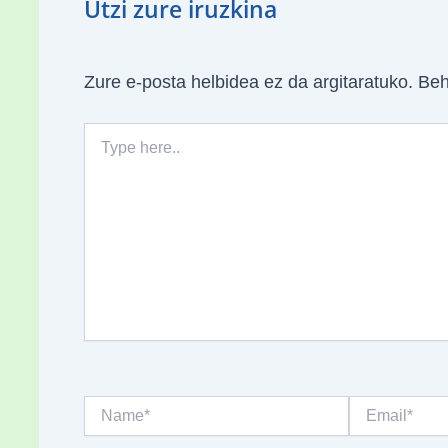
Utzi zure iruzkina
Zure e-posta helbidea ez da argitaratuko.
Beh
Type
here..
Name*
Email*