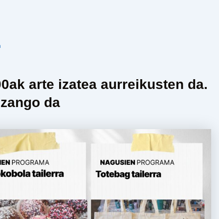
n
00ak arte izatea aurreikusten da.
izango da