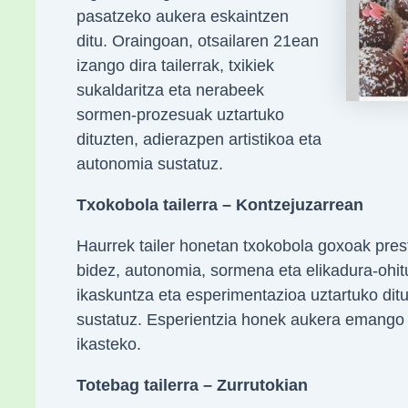
pasatzeko aukera eskaintzen
ditu. Oraingoan, otsailaren 21ean
izango dira tailerrak, txikiek
sukaldaritza eta nerabeek
sormen-prozesuak uztartuko
dituzten, adierazpen artistikoa eta
autonomia sustatuz.
Txokobola tailerra – Kontzejuzarrean
Haurrek tailer honetan txokobola goxoak prest
bidez, autonomia, sormena eta elikadura-ohit
ikaskuntza eta esperimentazioa uztartuko ditu
sustatuz. Esperientzia honek aukera emango d
ikasteko.
Totebag tailerra – Zurrutokian