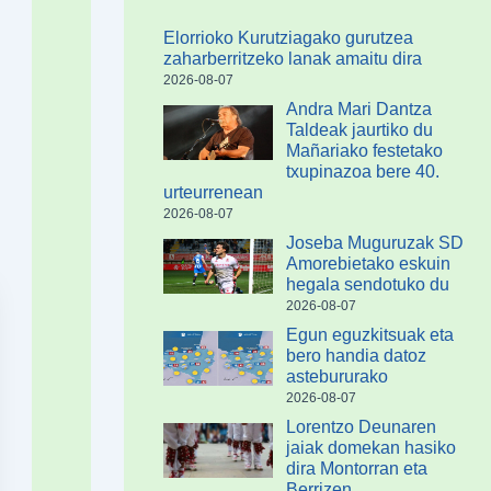
Elorrioko Kurutziagako gurutzea
zaharberritzeko lanak amaitu dira
2026-08-07
Andra Mari Dantza
Taldeak jaurtiko du
Mañariako festetako
txupinazoa bere 40.
urteurrenean
2026-08-07
Joseba Muguruzak SD
Amorebietako eskuin
hegala sendotuko du
2026-08-07
Egun eguzkitsuak eta
bero handia datoz
astebururako
2026-08-07
Lorentzo Deunaren
jaiak domekan hasiko
dira Montorran eta
Berrizen