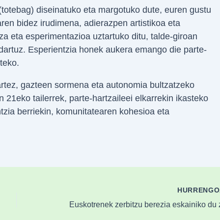
 (totebag) diseinatuko eta margotuko dute, euren gustu
ren bidez irudimena, adierazpen artistikoa eta
a eta esperimentazioa uztartuko ditu, talde-giroan
ndartuz. Esperientzia honek aukera emango die parte-
teko.
rtez, gazteen sormena eta autonomia bultzatzeko
21eko tailerrek, parte-hartzaileei elkarrekin ikasteko
tzia berriekin, komunitatearen kohesioa eta
HURRENG