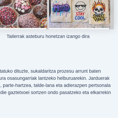
Tailerrak asteburu honetzan izango dira
atuko dituzte, sukaldaritza prozesu arrunt baten
ura osasungarriak lantzeko helburuarekin. Jarduerak
, parte-hartzea, talde-lana eta adierazpen pertsonala
ie gaztetxoei sortzen ondo pasatzeko eta elkarrekin