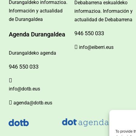
Durangaldeko informazioa.
Debabarrena eskualdeko
Información y actualidad
informazioa. Información y
de Durangaldea
actualidad de Debabarrena
946 550 033
Agenda Durangaldea
info@eiberri.eus
Durangaldeko agenda
946 550 033
info@dotb.eus
agenda@dotb.eus
To provide t