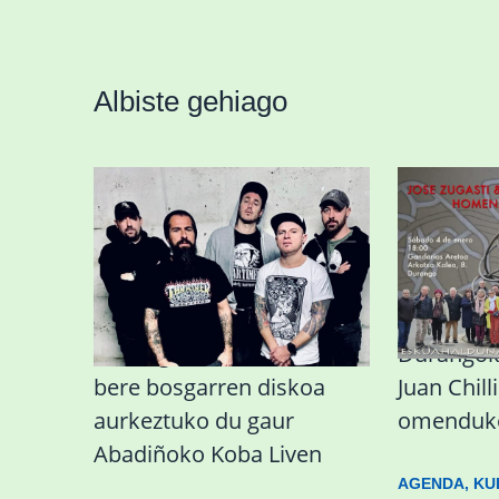
Albiste gehiago
Durangoko Alerta taldeak
Durangok 
bere bosgarren diskoa
Juan Chil
aurkeztuko du gaur
omenduko
Abadiñoko Koba Liven
AGENDA
,
KU