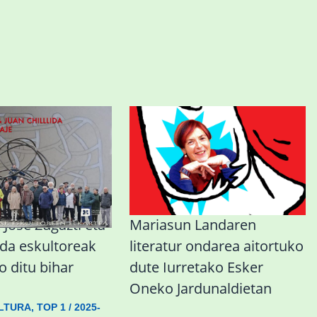
Jose Zugazti eta
Mariasun Landaren
lida eskultoreak
literatur ondarea aitortuko
 ditu bihar
dute Iurretako Esker
Oneko Jardunaldietan
LTURA
,
TOP 1
/
2025-