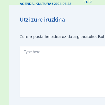
01-03
AGENDA
,
KULTURA
/
2024-06-22
Utzi zure iruzkina
Zure e-posta helbidea ez da argitaratuko.
Beh
Type
here..