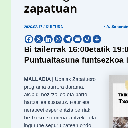
zapatuan
• A. Salterai
2026-02-17
/
KULTURA
Bi tailerrak 16:00etatik 19:
Puntualtasuna funtsezkoa 
MALLABIA |
Udalak Zapatuero
programa aurrera darama,
aisialdi hezitzailea eta parte-
hartzailea sustatuz. Haur eta
nerabeei esperientzia berriak
bizitzeko, sormena lantzeko eta
ingurune seguru batean ondo