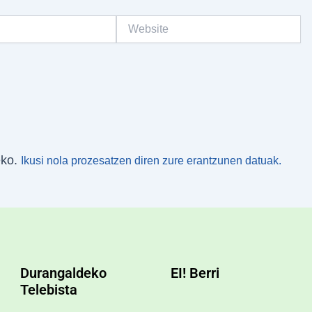
Website
eko.
Ikusi nola prozesatzen diren zure erantzunen datuak.
Durangaldeko
EI! Berri
Telebista