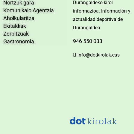
Nortzuk gara
Durangaldeko kirol
Komunikaio Agentzia
informazioa. Información y
Aholkularitza
actualidad deportiva de
Ekitaldiak
Durangaldea
Zerbitzuak
946 550 033
Gastronomia
info@dotkirolak.eus