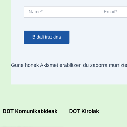
Name*
Email*
Gune honek Akismet erabiltzen du zaborra murrizt
DOT Komunikabideak
DOT Kirolak