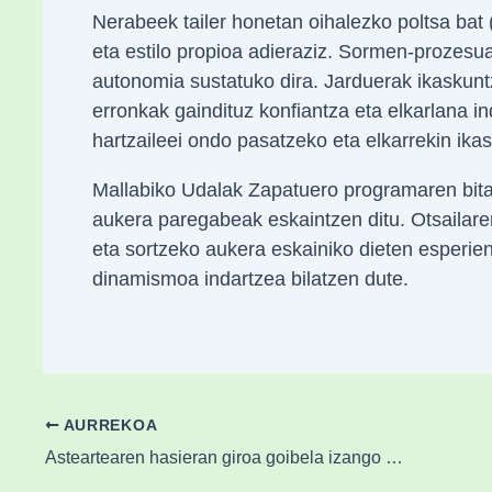
Nerabeek tailer honetan oihalezko poltsa bat
eta estilo propioa adieraziz. Sormen-prozesua
autonomia sustatuko dira. Jarduerak ikaskuntz
erronkak gaindituz konfiantza eta elkarlana i
hartzaileei ondo pasatzeko eta elkarrekin ikas
Mallabiko Udalak Zapatuero programaren bita
aukera paregabeak eskaintzen ditu. Otsailaren 
eta sortzeko aukera eskainiko dieten esperien
dinamismoa indartzea bilatzen dute.
AURREKOA
Asteartearen hasieran giroa goibela izango da baina orduak pasa ahala atertuz joango da