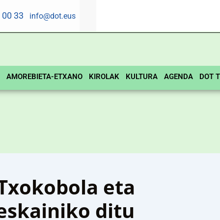
5 00 33
info@dot.eus
AMOREBIETA-ETXANO
KIROLAK
KULTURA
AGENDA
DOT T
Txokobola eta
eskainiko ditu