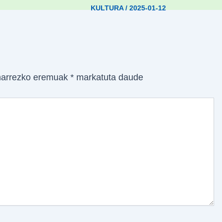
KULTURA
/
2025-01-12
arrezko eremuak
*
markatuta daude