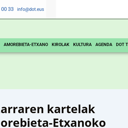
5 00 33
info@dot.eus
AMOREBIETA-ETXANO
KIROLAK
KULTURA
AGENDA
DOT T
arraren kartelak
morebieta-Etxanoko