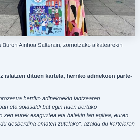
 Buron Ainhoa Salterain, zornotzako alkatearekin
 islatzen dituen kartela, herriko adinekoen parte-
prozesua herriko adinekoekin lantzearen
oan eta solasaldi bat egin nuen bertako
an zen eurek esaguztea eta haiekin lan egitea, euren
odu desberdina ematen zutelako”, azaldu du kartelaren