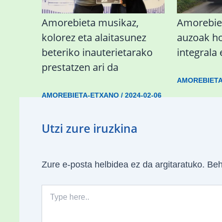
Amorebieta musikaz,
Amorebie
kolorez eta alaitasunez
auzoak h
beteriko inauterietarako
integrala 
prestatzen ari da
AMOREBIET
AMOREBIETA-ETXANO
/
2024-02-06
Utzi zure iruzkina
Zure e-posta helbidea ez da argitaratuko.
Beh
Type
here..