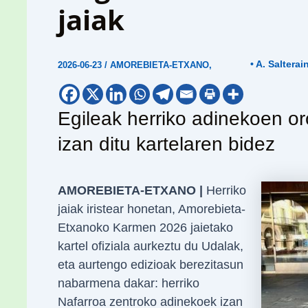
jaiak
• A. Salterai
2026-06-23
/
AMOREBIETA-ETXANO
,
Egileak herriko adinekoen or
izan ditu kartelaren bidez
AMOREBIETA-ETXANO |
Herriko
jaiak iristear honetan, Amorebieta-
Etxanoko Karmen 2026 jaietako
kartel ofiziala aurkeztu du Udalak,
eta aurtengo edizioak berezitasun
nabarmena dakar: herriko
Nafarroa zentroko adinekoek izan