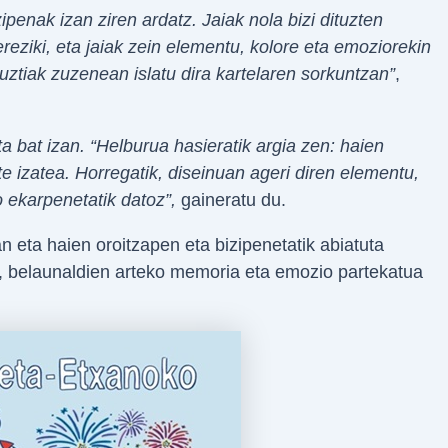
ipenak izan ziren ardatz. Jaiak nola bizi dituzten
reziki, eta jaiak zein elementu, kolore eta emoziorekin
guztiak zuzenean islatu dira kartelaren sorkuntzan”
,
a bat izan. “Helburua hasieratik argia zen: haien
e izatea. Horregatik, diseinuan ageri diren elementu,
 ekarpenetatik datoz”,
gaineratu du.
n eta haien oroitzapen eta bizipenetatik abiatuta
n, belaunaldien arteko memoria eta emozio partekatua