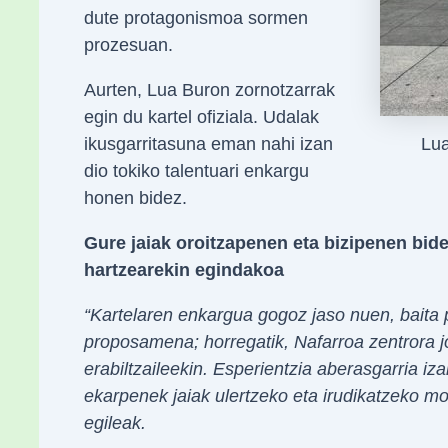
dute protagonismoa sormen
prozesuan.
Aurten, Lua Buron zornotzarrak
egin du kartel ofiziala. Udalak
Lua
ikusgarritasuna eman nahi izan
dio tokiko talentuari enkargu
honen bidez.
Gure jaiak oroitzapenen eta bizipenen bidez
hartzearekin egindakoa
“Kartelaren enkargua gogoz jaso nuen, baita 
proposamena; horregatik, Nafarroa zentrora j
erabiltzaileekin. Esperientzia aberasgarria iz
ekarpenek jaiak ulertzeko eta irudikatzeko m
egileak.