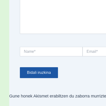
Name*
Email*
Gune honek Akismet erabiltzen du zaborra murrizt