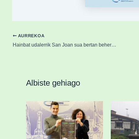
AURREKOA
Hainbat udalerrik San Joan sua bertan behera uztea erabaki dute
Albiste gehiago