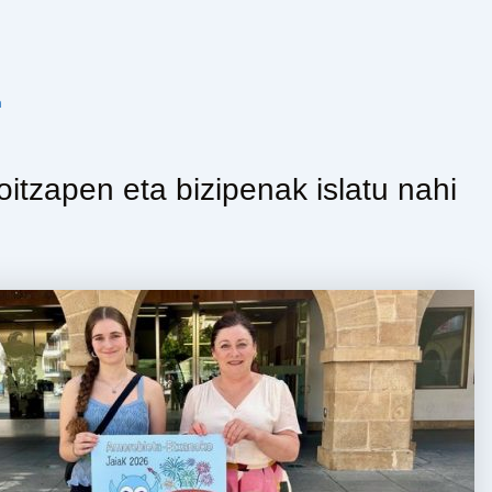
n
oitzapen eta bizipenak islatu nahi