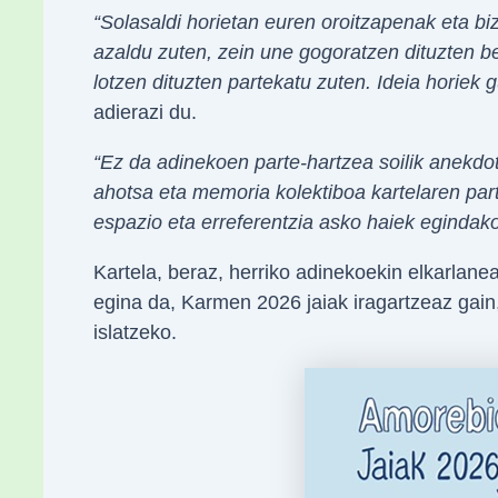
“Solasaldi horietan euren oroitzapenak eta biz
azaldu zuten, zein une gogoratzen dituzten be
lotzen dituzten partekatu zuten. Ideia horiek 
adierazi du.
“Ez da adinekoen parte-hartzea soilik anekdot
ahotsa eta memoria kolektiboa kartelaren part
espazio eta erreferentzia asko haiek egindako
Kartela, beraz, herriko adinekoekin elkarlanea
egina da, Karmen 2026 jaiak iragartzeaz gai
islatzeko.