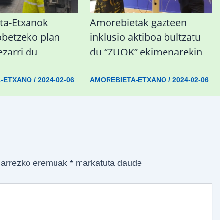
ta-Etxanok
Amorebietak gazteen
obetzeko plan
inklusio aktiboa bultzatu
ezarri du
du “ZUOK” ekimenarekin
A-ETXANO
/
2024-02-06
AMOREBIETA-ETXANO
/
2024-02-06
arrezko eremuak
*
markatuta daude