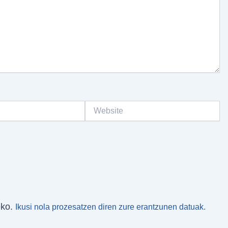
Website
eko.
Ikusi nola prozesatzen diren zure erantzunen datuak.