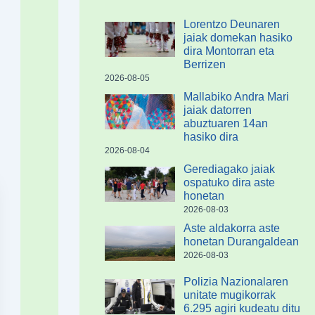
Lorentzo Deunaren
jaiak domekan hasiko
dira Montorran eta
Berrizen
2026-08-05
Mallabiko Andra Mari
jaiak datorren
abuztuaren 14an
hasiko dira
2026-08-04
Gerediagako jaiak
ospatuko dira aste
honetan
2026-08-03
Aste aldakorra aste
honetan Durangaldean
2026-08-03
Polizia Nazionalaren
unitate mugikorrak
6.295 agiri kudeatu ditu