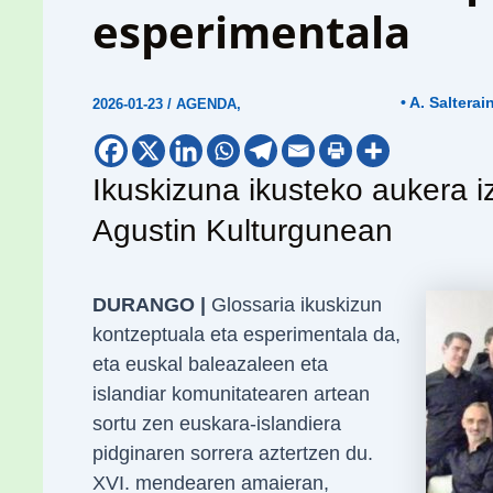
esperimentala
• A. Salterai
2026-01-23
/
AGENDA
,
Ikuskizuna ikusteko aukera 
Agustin Kulturgunean
DURANGO |
Glossaria ikuskizun
kontzeptuala eta esperimentala da,
eta euskal baleazaleen eta
islandiar komunitatearen artean
sortu zen euskara-islandiera
pidginaren sorrera aztertzen du.
XVI. mendearen amaieran,