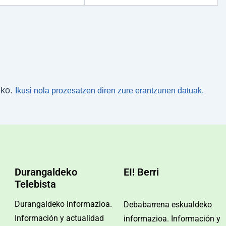
eko.
Ikusi nola prozesatzen diren zure erantzunen datuak.
Durangaldeko
EI! Berri
Telebista
Durangaldeko informazioa.
Debabarrena eskualdeko
Información y actualidad
informazioa. Información y