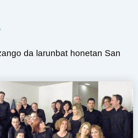
n
izango da larunbat honetan San