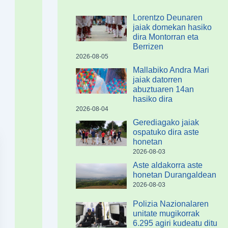
Lorentzo Deunaren
jaiak domekan hasiko
dira Montorran eta
Berrizen
2026-08-05
Mallabiko Andra Mari
jaiak datorren
abuztuaren 14an
hasiko dira
2026-08-04
Gerediagako jaiak
ospatuko dira aste
honetan
2026-08-03
Aste aldakorra aste
honetan Durangaldean
2026-08-03
Polizia Nazionalaren
unitate mugikorrak
6.295 agiri kudeatu ditu