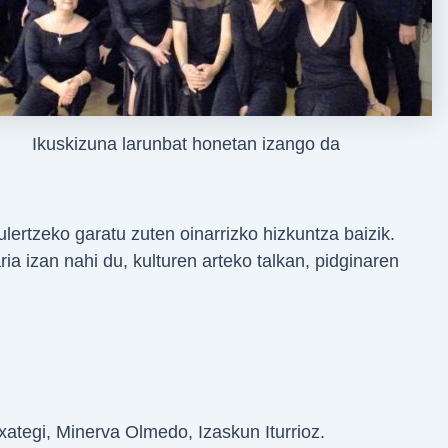
Ikuskizuna larunbat honetan izango da
lertzeko garatu zuten oinarrizko hizkuntza baizik.
ia izan nahi du, kulturen arteko talkan, pidginaren
ategi, Minerva Olmedo, Izaskun Iturrioz.