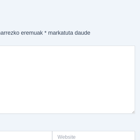
arrezko eremuak
*
markatuta daude
Website