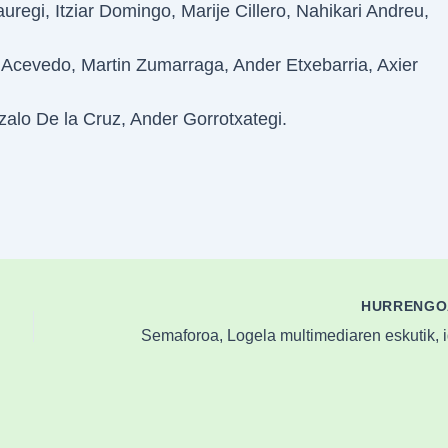
jauregi, Itziar Domingo, Marije Cillero, Nahikari Andreu,
 Acevedo, Martin Zumarraga, Ander Etxebarria, Axier
alo De la Cruz, Ander Gorrotxategi.
HURRENG