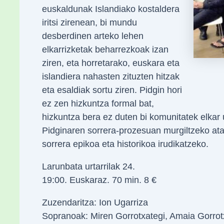
euskaldunak Islandiako kostaldera
iritsi zirenean, bi mundu
desberdinen arteko lehen
elkarrizketak beharrezkoak izan
ziren, eta horretarako, euskara eta
islandiera nahasten zituzten hitzak
eta esaldiak sortu ziren. Pidgin hori
ez zen hizkuntza formal bat,
hizkuntza bera ez duten bi komunitatek elkar u
Pidginaren sorrera-prozesuan murgiltzeko atar
sorrera epikoa eta historikoa irudikatzeko.
Larunbata urtarrilak 24.
19:00. Euskaraz. 70 min. 8 €
Zuzendaritza: Ion Ugarriza
Sopranoak: Miren Gorrotxategi, Amaia Gorrotx