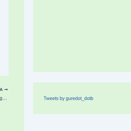
OA
Semaforoa, Logela multimediaren eskutik, igandean Durangon
Tweets by guredot_dotb