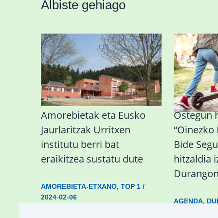
Albiste gehiago
Amorebietak eta Eusko
Ostegun 
Jaurlaritzak Urritxen
“Oinezko
institutu berri bat
Bide Segu
eraikitzea sustatu dute
hitzaldia 
Durango
AMOREBIETA-ETXANO
,
TOP 1
/
2024-02-06
AGENDA
,
DU