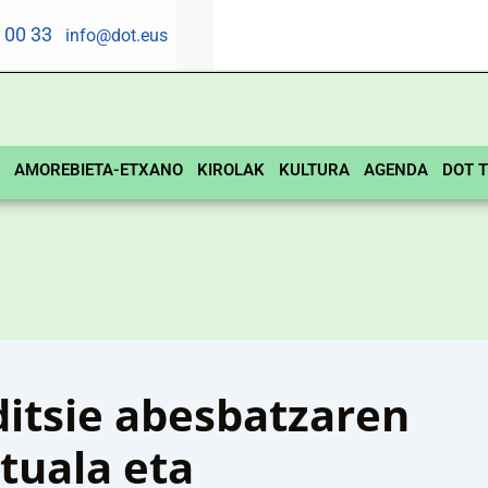
5 00 33
info@dot.eus
AMOREBIETA-ETXANO
KIROLAK
KULTURA
AGENDA
DOT T
ditsie abesbatzaren
tuala eta