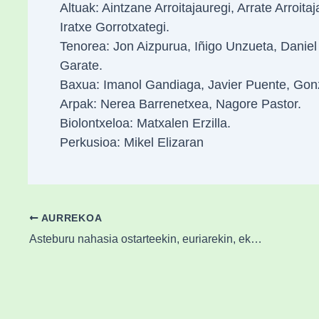
Altuak: Aintzane Arroitajauregi, Arrate Arroita
Iratxe Gorrotxategi.
Tenorea: Jon Aizpurua, Iñigo Unzueta, Daniel
Garate.
Baxua: Imanol Gandiaga, Javier Puente, Gonz
Arpak: Nerea Barrenetxea, Nagore Pastor.
Biolontxeloa: Matxalen Erzilla.
Perkusioa: Mikel Elizaran
AURREKOA
Asteburu nahasia ostarteekin, euriarekin, ekaitzekin eta hotzarekin