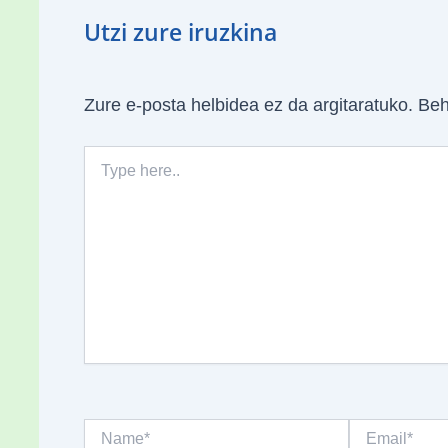
Utzi zure iruzkina
Zure e-posta helbidea ez da argitaratuko.
Beh
Type
here..
Name*
Email*