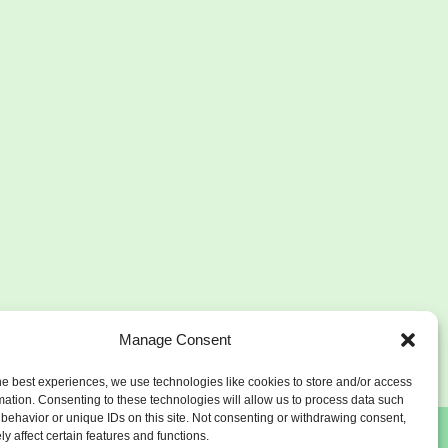
Manage Consent
he best experiences, we use technologies like cookies to store and/or access
mation. Consenting to these technologies will allow us to process data such
behavior or unique IDs on this site. Not consenting or withdrawing consent,
y affect certain features and functions.