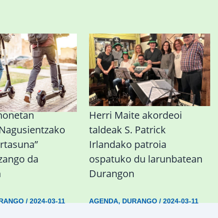
honetan
Herri Maite akordeoi
 Nagusientzako
taldeak S. Patrick
rtasuna”
Irlandako patroia
izango da
ospatuko du larunbatean
n
Durangon
RANGO
/
2024-03-11
AGENDA
,
DURANGO
/
2024-03-11