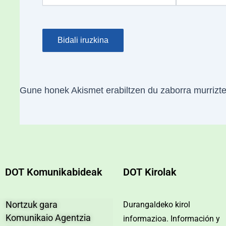
Gune honek Akismet erabiltzen du zaborra murrizt
DOT Komunikabideak
DOT Kirolak
Nortzuk gara
Durangaldeko kirol
Komunikaio Agentzia
informazioa. Información y