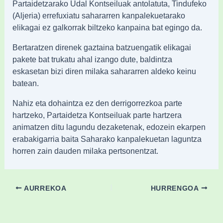
Partaidetzarako Udal Kontseiluak antolatuta, Tindufeko
(Aljeria) errefuxiatu sahararren kanpalekuetarako
elikagai ez galkorrak biltzeko kanpaina bat egingo da.
Bertaratzen direnek gaztaina batzuengatik elikagai
pakete bat trukatu ahal izango dute, baldintza
eskasetan bizi diren milaka sahararren aldeko keinu
batean.
Nahiz eta dohaintza ez den derrigorrezkoa parte
hartzeko, Partaidetza Kontseiluak parte hartzera
animatzen ditu lagundu dezaketenak, edozein ekarpen
erabakigarria baita Saharako kanpalekuetan laguntza
horren zain dauden milaka pertsonentzat.
AURREKOA
HURRENGOA