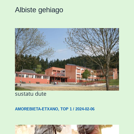
Albiste gehiago
Amorebietak eta Eusko Jaurlaritzak
Urritxen institutu berri bat eraikitzea
sustatu dute
AMOREBIETA-ETXANO
,
TOP 1
/
2024-02-06