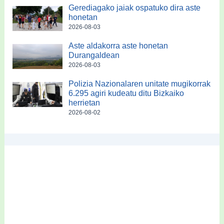
Gerediagako jaiak ospatuko dira aste
honetan
2026-08-03
Aste aldakorra aste honetan
Durangaldean
2026-08-03
Polizia Nazionalaren unitate mugikorrak
6.295 agiri kudeatu ditu Bizkaiko
herrietan
2026-08-02