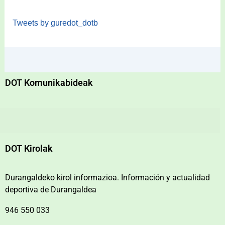
Tweets by guredot_dotb
DOT Komunikabideak
DOT Kirolak
Durangaldeko kirol informazioa. Información y actualidad
deportiva de Durangaldea
946 550 033