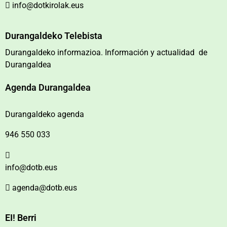
info@dotkirolak.eus
Durangaldeko Telebista
Durangaldeko informazioa. Información y actualidad de
Durangaldea
Agenda Durangaldea
Durangaldeko agenda
946 550 033
info@dotb.eus
agenda@dotb.eus
EI! Berri