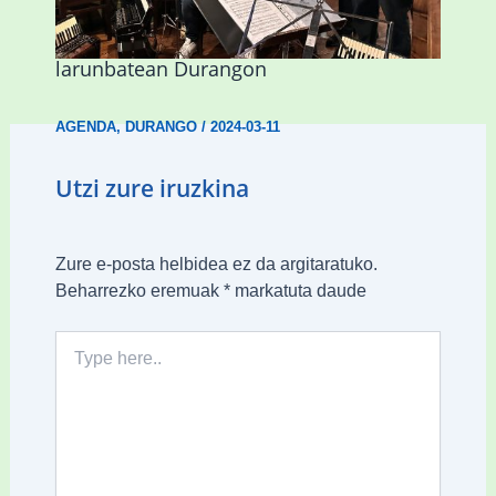
Herri Maite akordeoi taldeak S. Patrick
Irlandako patroia ospatuko du
larunbatean Durangon
AGENDA
,
DURANGO
/
2024-03-11
Utzi zure iruzkina
Zure e-posta helbidea ez da argitaratuko.
Beharrezko eremuak
*
markatuta daude
Type
here..