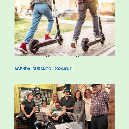
Ostegun honetan “Oinezko
Nagusientzako Bide Segurtasuna”
hitzaldia izango da Durangon
AGENDA
,
DURANGO
/
2024-03-11