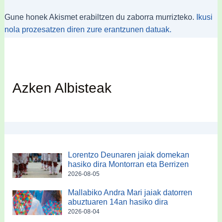
Gune honek Akismet erabiltzen du zaborra murrizteko.
Ikusi
nola prozesatzen diren zure erantzunen datuak.
Azken Albisteak
Lorentzo Deunaren jaiak domekan
hasiko dira Montorran eta Berrizen
2026-08-05
Mallabiko Andra Mari jaiak datorren
abuztuaren 14an hasiko dira
2026-08-04