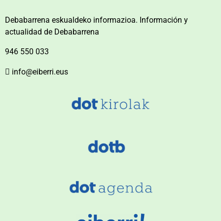
Debabarrena eskualdeko informazioa. Información y
actualidad de Debabarrena
946 550 033
info@eiberri.eus