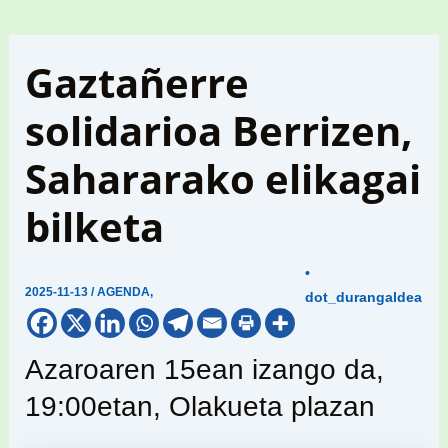
Gaztañerre
solidarioa Berrizen,
Sahararako elikagai
bilketa
•
2025-11-13
/
AGENDA
,
dot_durangaldea
Azaroaren 15ean izango da,
19:00etan, Olakueta plazan