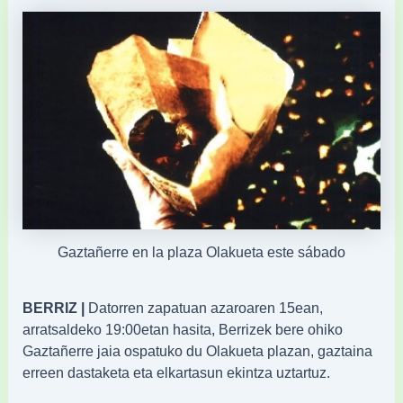
Gaztañerre en la plaza Olakueta este sábado
BERRIZ |
Datorren zapatuan azaroaren 15ean,
arratsaldeko 19:00etan hasita, Berrizek bere ohiko
Gaztañerre jaia ospatuko du Olakueta plazan, gaztaina
erreen dastaketa eta elkartasun ekintza uztartuz.