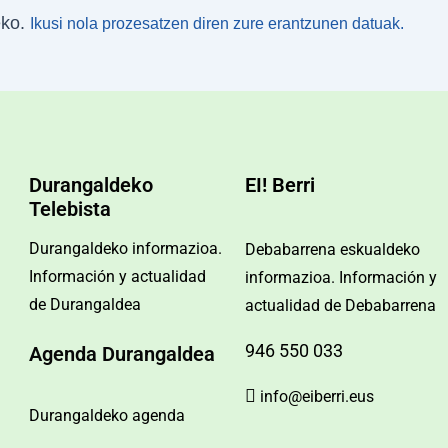
eko.
Ikusi nola prozesatzen diren zure erantzunen datuak.
Durangaldeko
EI! Berri
Telebista
Durangaldeko informazioa.
Debabarrena eskualdeko
Información y actualidad
informazioa. Información y
de Durangaldea
actualidad de Debabarrena
946 550 033
Agenda Durangaldea
info@eiberri.eus
Durangaldeko agenda