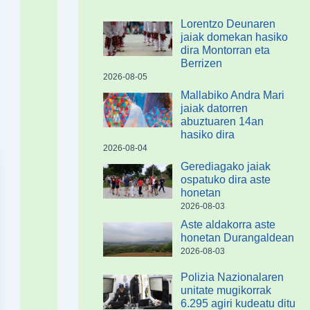
Lorentzo Deunaren
jaiak domekan hasiko
dira Montorran eta
Berrizen
2026-08-05
Mallabiko Andra Mari
jaiak datorren
abuztuaren 14an
hasiko dira
2026-08-04
Gerediagako jaiak
ospatuko dira aste
honetan
2026-08-03
Aste aldakorra aste
honetan Durangaldean
2026-08-03
Polizia Nazionalaren
unitate mugikorrak
6.295 agiri kudeatu ditu