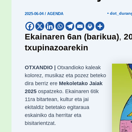
• dot_duran
2025-06-04
/
AGENDA
Ekainaren 6an (barikua)
,
2
txupinazoarekin
OTXANDIO |
Otxandioko kaleak
kolorez, musikaz eta pozez beteko
dira berriz ere
Mekoletako Jaiak
2025
ospatzeko. Ekainaren 6tik
11ra bitartean, kultur eta jai
ekitaldiz betetako egitaraua
eskainiko da herritar eta
bisitarientzat.