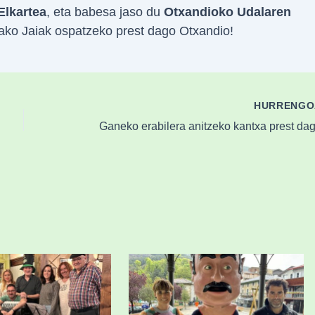
Elkartea
, eta babesa jaso du
Otxandioko Udalaren
ako Jaiak ospatzeko prest dago Otxandio!
HURRENG