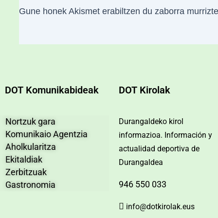
Gune honek Akismet erabiltzen du zaborra murrizt
DOT Komunikabideak
DOT Kirolak
Nortzuk gara
Durangaldeko kirol
Komunikaio Agentzia
informazioa. Información y
Aholkularitza
actualidad deportiva de
Ekitaldiak
Durangaldea
Zerbitzuak
946 550 033
Gastronomia
info@dotkirolak.eus