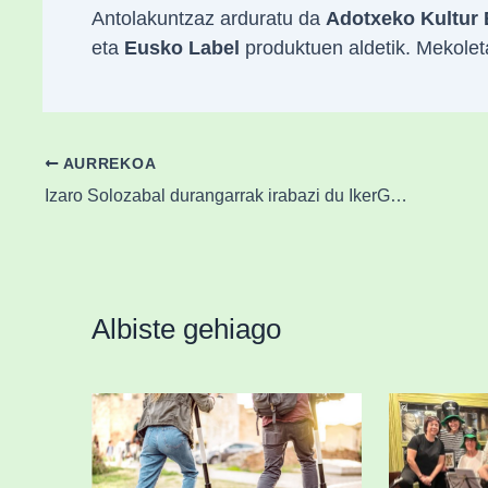
Antolakuntzaz arduratu da
Adotxeko Kultur 
eta
Eusko Label
produktuen aldetik. Mekolet
AURREKOA
Izaro Solozabal durangarrak irabazi du IkerGazte kongresuko sarietako bat
Albiste gehiago