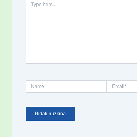
here..
Name*
Email*