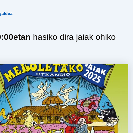
galdea
0:00etan
hasiko dira jaiak ohiko