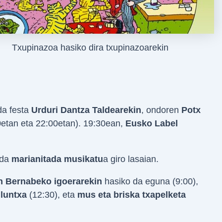
Txupinazoa hasiko dira txupinazoarekin
da festa
Urduri Dantza Taldearekin
, ondoren
Potx
etan eta 22:00etan). 19:30ean,
Eusko Label
 da
marianitada musikatu
a giro lasaian.
n Bernabeko igoerarekin
hasiko da eguna (9:00),
luntxa
(12:30), eta
mus eta briska txapelketa