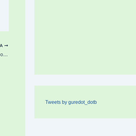
OA
Ganeko erabilera anitzeko kantxa prest dago igerilekuen espazioa handitzeko
Tweets by guredot_dotb