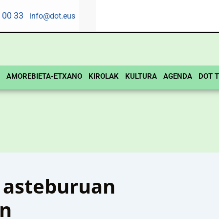
5 00 33
info@dot.eus
AMOREBIETA-ETXANO
KIROLAK
KULTURA
AGENDA
DOT T
i asteburuan
an