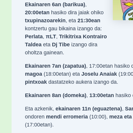
Ekainaren 6an (barikua)
,
20:00etan
hasiko dira jaiak ohiko
txupinazoarekin
, eta
21:30ean
kontzertu gau bikaina izango da:
Perlata
,
πLT
,
Trikitrixa Kontrairo
Taldea
eta
Dj Tibe
izango dira
oholtza gainean.
Ekainaren 7an (zapatua)
, 17:00etan hasiko 
magoa
(18:00etan) eta
Joselu Anaiak
(19:00
pintxoak
dastatzeko aukera izango da.
Ekainaren 8an (domeka)
,
13:00etan
hasiko
Eta azkenik,
ekainaren 11n (eguaztena)
,
Sa
ondoren
mendi erromeria
(10:00),
meza eta 
(17:00etan).