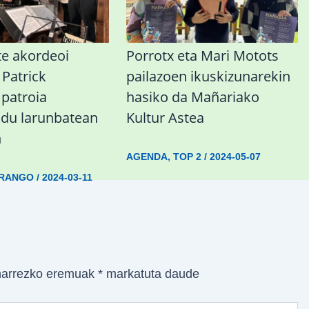
te akordeoi
Porrotx eta Mari Motots
 Patrick
pailazoen ikuskizunarekin
 patroia
hasiko da Mañariako
 du larunbatean
Kultur Astea
n
AGENDA
,
TOP 2
/
2024-05-07
RANGO
/
2024-03-11
arrezko eremuak
*
markatuta daude