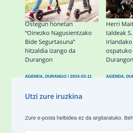
Ostegun honetan
Herri Mai
“Oinezko Nagusientzako
taldeak S.
Bide Segurtasuna”
Irlandako
hitzaldia izango da
ospatuko
Durangon
Durango
AGENDA
,
DURANGO
/
2024-03-11
AGENDA
,
DU
Utzi zure iruzkina
Zure e-posta helbidea ez da argitaratuko.
Beh
Type