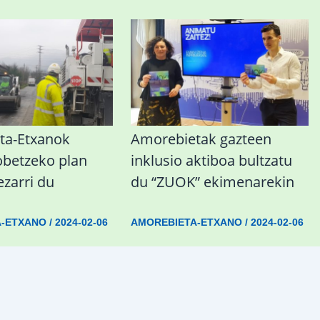
ta-Etxanok
Amorebietak gazteen
obetzeko plan
inklusio aktiboa bultzatu
ezarri du
du “ZUOK” ekimenarekin
A-ETXANO
/
2024-02-06
AMOREBIETA-ETXANO
/
2024-02-06