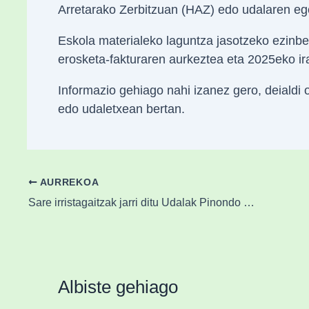
Arretarako Zerbitzuan (HAZ) edo udalaren ego
Eskola materialeko laguntza jasotzeko ezinb
erosketa-fakturaren aurkeztea eta 2025eko ira
Informazio gehiago nahi izanez gero, deialdi 
edo udaletxean bertan.
AURREKOA
Sare irristagaitzak jarri ditu Udalak Pinondo eta Intxaurrondoko oinezkoentzako pasabideetan
Albiste gehiago