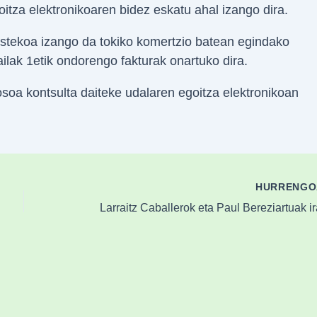
itza elektronikoaren bidez eskatu ahal izango dira.
estekoa izango da tokiko komertzio batean egindako
ilak 1etik ondorengo fakturak onartuko dira.
osoa kontsulta daiteke udalaren egoitza elektronikoan
HURRENG