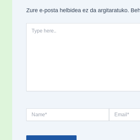
Zure e-posta helbidea ez da argitaratuko.
Beh
Type
here..
Name*
Email*