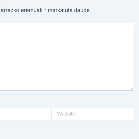
arrezko eremuak
*
markatuta daude
Website