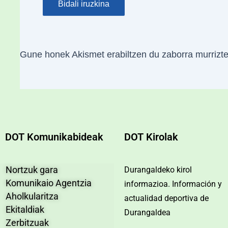
Gune honek Akismet erabiltzen du zaborra murrizt
DOT Komunikabideak
DOT Kirolak
Nortzuk gara
Durangaldeko kirol
Komunikaio Agentzia
informazioa. Información y
Aholkularitza
actualidad deportiva de
Ekitaldiak
Durangaldea
Zerbitzuak