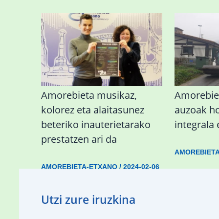
Amorebieta musikaz,
Amorebie
kolorez eta alaitasunez
auzoak h
beteriko inauterietarako
integrala 
prestatzen ari da
AMOREBIET
AMOREBIETA-ETXANO
/
2024-02-06
Utzi zure iruzkina