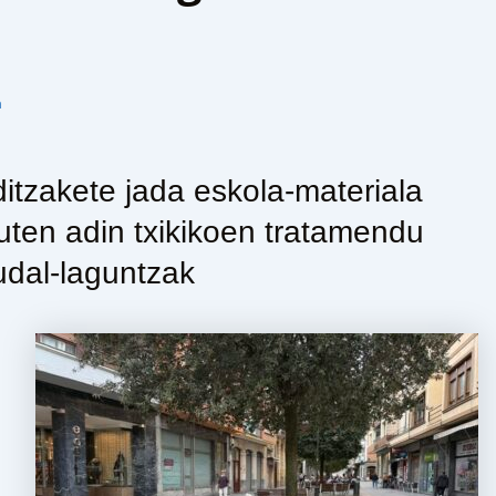
n
ditzakete jada eskola-materiala
uten adin txikikoen tratamendu
udal-laguntzak