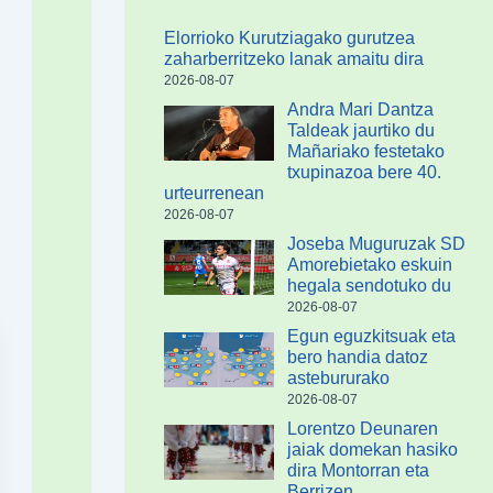
Elorrioko Kurutziagako gurutzea
zaharberritzeko lanak amaitu dira
2026-08-07
Andra Mari Dantza
Taldeak jaurtiko du
Mañariako festetako
txupinazoa bere 40.
urteurrenean
2026-08-07
Joseba Muguruzak SD
Amorebietako eskuin
hegala sendotuko du
2026-08-07
Egun eguzkitsuak eta
bero handia datoz
astebururako
2026-08-07
Lorentzo Deunaren
jaiak domekan hasiko
dira Montorran eta
Berrizen