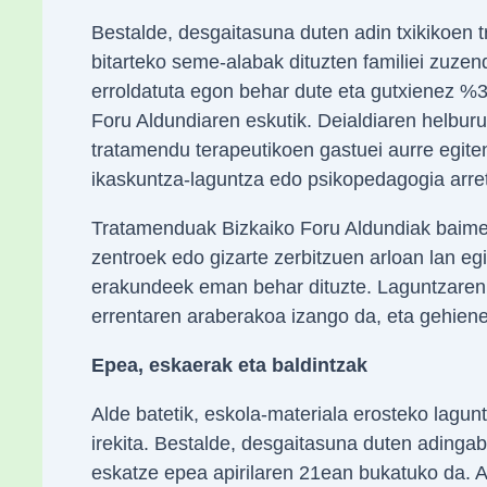
Bestalde, desgaitasuna duten adin txikikoen 
bitarteko seme-alabak dituzten familiei zuze
erroldatuta egon behar dute eta gutxienez %3
Foru Aldundiaren eskutik. Deialdiaren helbur
tratamendu terapeutikoen gastuei aurre egiten 
ikaskuntza-laguntza edo psikopedagogia arre
Tratamenduak Bizkaiko Foru Aldundiak baimen
zentroek edo gizarte zerbitzuen arloan lan egi
erakundeek eman behar dituzte. Laguntzaren
errentaren araberakoa izango da, eta gehien
Epea, eskaerak eta baldintzak
Alde batetik, eskola-materiala erosteko lagun
irekita. Bestalde, desgaitasuna duten ading
eskatze epea apirilaren 21ean bukatuko da. Ai