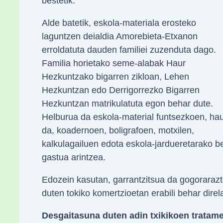
bestetik.
Alde batetik, eskola-materiala erosteko
laguntzen deialdia Amorebieta-Etxanon
erroldatuta dauden familiei zuzenduta dago.
Familia horietako seme-alabak Haur
Hezkuntzako bigarren zikloan, Lehen
Hezkuntzan edo Derrigorrezko Bigarren
Hezkuntzan matrikulatuta egon behar dute.
Helburua da eskola-material funtsezkoen, ha
da, koadernoen, boligrafoen, motxilen,
kalkulagailuen edota eskola-jardueretarako b
gastua arintzea.
Edozein kasutan, garrantzitsua da gogorarazt
duten tokiko komertzioetan erabili behar dire
Desgaitasuna duten adin txikikoen tratam