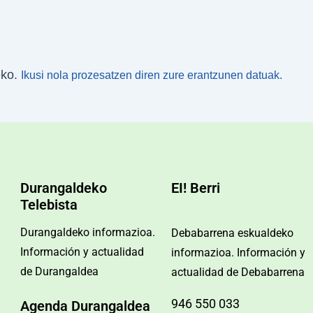
eko.
Ikusi nola prozesatzen diren zure erantzunen datuak.
Durangaldeko
EI! Berri
Telebista
Durangaldeko informazioa.
Debabarrena eskualdeko
Información y actualidad
informazioa. Información y
de Durangaldea
actualidad de Debabarrena
946 550 033
Agenda Durangaldea