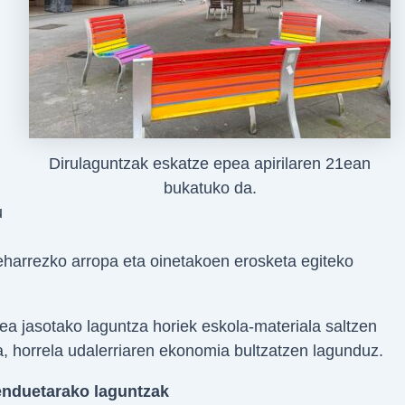
Dirulaguntzak eskatze epea apirilaren 21ean
bukatuko da.
u
eharrezko arropa eta oinetakoen erosketa egiteko
ea jasotako laguntza horiek eskola-materiala saltzen
la, horrela udalerriaren ekonomia bultzatzen lagunduz.
enduetarako laguntzak