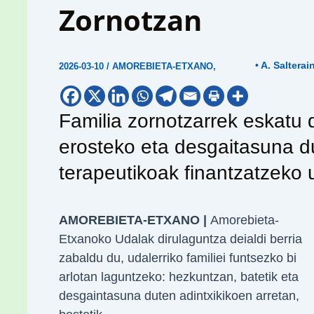
Zornotzan
• A. Salterai
2026-03-10
/
AMOREBIETA-ETXANO
,
Familia zornotzarrek eskatu 
erosteko eta desgaitasuna d
terapeutikoak finantzatzeko 
AMOREBIETA-ETXANO |
Amorebieta-
Etxanoko Udalak dirulaguntza deialdi berria
zabaldu du, udalerriko familiei funtsezko bi
arlotan laguntzeko: hezkuntzan, batetik eta
desgaintasuna duten adintxikikoen arretan,