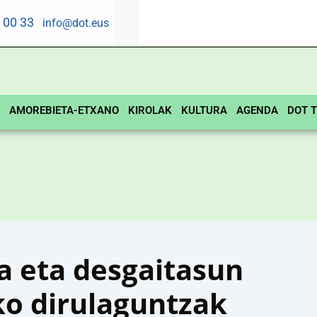
5 00 33
info@dot.eus
AMOREBIETA-ETXANO
KIROLAK
KULTURA
AGENDA
DOT T
a eta desgaitasun
o dirulaguntzak