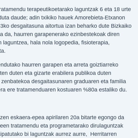
tratamendu terapeutikoetarako laguntzak 6 eta 18 urte
nduta daude; adin txikiko hauek Amorebieta-Etxanon
3ko desgaitasuna aitortua izan beharko dute Bizkaiko
ua da, haurren garapenerako ezinbestekoak diren
laguntzea, hala nola logopedia, fisioterapia,
ta.
dutako haurren garapen eta arreta goiztiarreko
ten duten eta gizarte erabilera publikoa duten
 zenbatekoa desgaitasunaren graduaren eta familia
era ere tratamenduaren kostuaren %80a estaliko du.
tzen eskaera-epea apirilaren 20a bitarte egongo da
abeen tratamendu eta programetarako dirulaguntzak
patutako bi laguntzak aurrez aurre, Herritarren