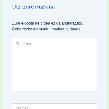
Utzi zure iruzkina
Zure e-posta helbidea ez da argitaratuko.
Beharrezko eremuak
*
markatuta daude
Type
here..
Name*