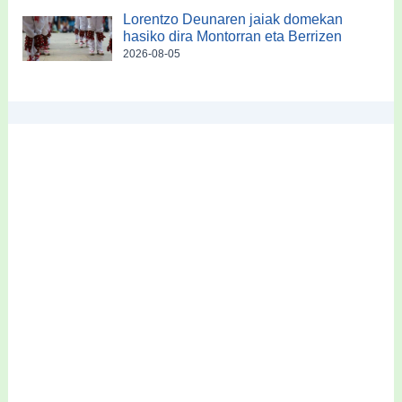
Lorentzo Deunaren jaiak domekan
hasiko dira Montorran eta Berrizen
2026-08-05