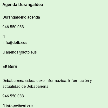
Agenda Durangaldea
Durangaldeko agenda
946 550 033
info@dotb.eus
agenda@dotb.eus
EI! Berri
Debabarrena eskualdeko informazioa. Información y
actualidad de Debabarrena
946 550 033
info@eiberri.eus