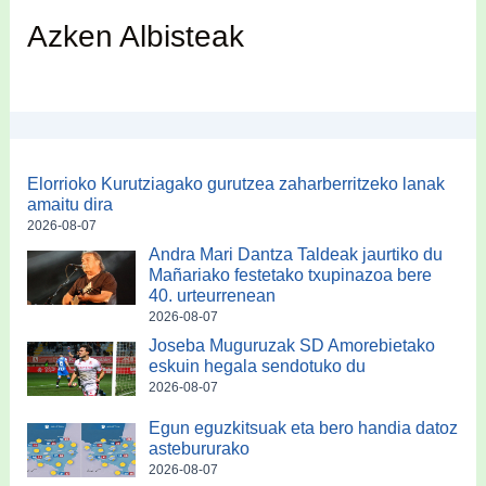
Azken Albisteak
Elorrioko Kurutziagako gurutzea zaharberritzeko lanak
amaitu dira
2026-08-07
Andra Mari Dantza Taldeak jaurtiko du
Mañariako festetako txupinazoa bere
40. urteurrenean
2026-08-07
Joseba Muguruzak SD Amorebietako
eskuin hegala sendotuko du
2026-08-07
Egun eguzkitsuak eta bero handia datoz
astebururako
2026-08-07