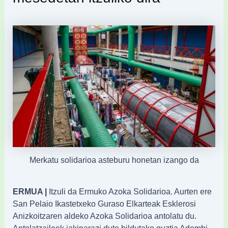
Merkatu solidarioa asteburu honetan izango da
ERMUA |
Itzuli da Ermuko Azoka Solidarioa. Aurten ere
San Pelaio Ikastetxeko Guraso Elkarteak Esklerosi
Anizkoitzaren aldeko Azoka Solidarioa antolatu du.
Antolatzaileek jakinarazi dute bildutako guztia Adembi