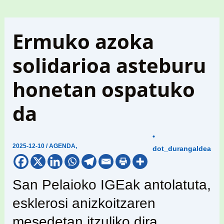
Ermuko azoka
solidarioa asteburu
honetan ospatuko
da
•
2025-12-10
/
AGENDA
,
dot_durangaldea
San Pelaioko IGEak antolatuta,
esklerosi anizkoitzaren
mesedetan itzuliko dira