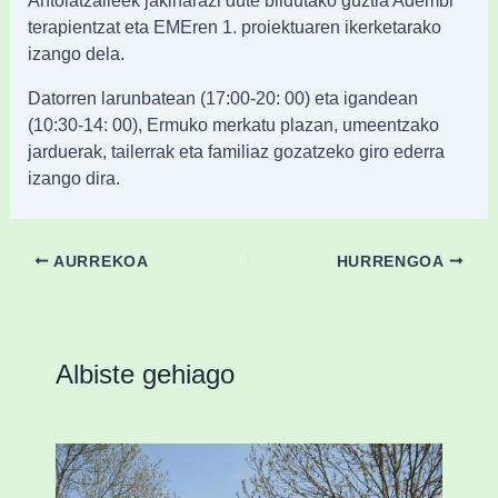
terapientzat eta EMEren 1. proiektuaren ikerketarako
izango dela.
Datorren larunbatean (17:00-20: 00) eta igandean
(10:30-14: 00), Ermuko merkatu plazan, umeentzako
jarduerak, tailerrak eta familiaz gozatzeko giro ederra
izango dira.
AURREKOA
HURRENGOA
Albiste gehiago