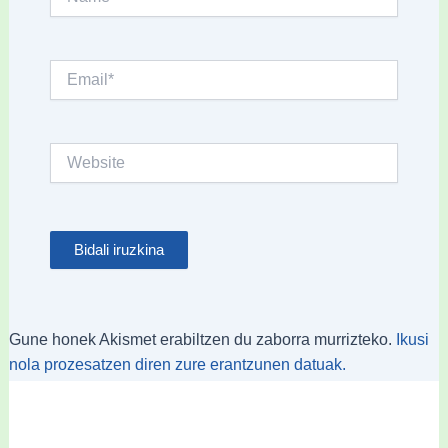
Email*
Website
Gune honek Akismet erabiltzen du zaborra murrizteko.
Ikusi
nola prozesatzen diren zure erantzunen datuak.