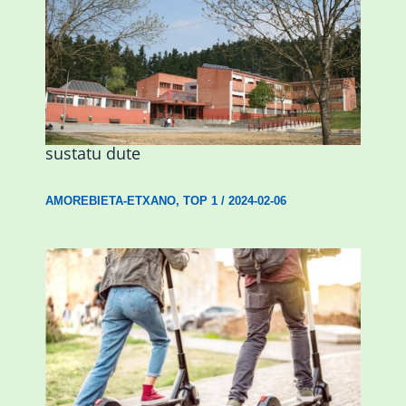
Amorebietak eta Eusko Jaurlaritzak
Urritxen institutu berri bat eraikitzea
sustatu dute
AMOREBIETA-ETXANO
,
TOP 1
/
2024-02-06
Ostegun honetan “Oinezko