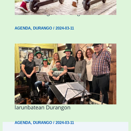
Nagusientzako Bide Segurtasuna”
hitzaldia izango da Durangon
AGENDA
,
DURANGO
/
2024-03-11
Herri Maite akordeoi taldeak S. Patrick
Irlandako patroia ospatuko du
larunbatean Durangon
AGENDA
,
DURANGO
/
2024-03-11