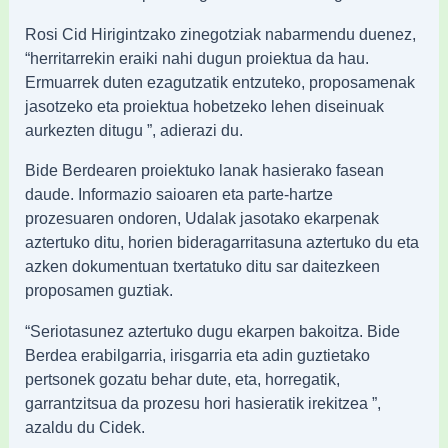
Rosi Cid Hirigintzako zinegotziak nabarmendu duenez,
“herritarrekin eraiki nahi dugun proiektua da hau.
Ermuarrek duten ezagutzatik entzuteko, proposamenak
jasotzeko eta proiektua hobetzeko lehen diseinuak
aurkezten ditugu ”, adierazi du.
Bide Berdearen proiektuko lanak hasierako fasean
daude. Informazio saioaren eta parte-hartze
prozesuaren ondoren, Udalak jasotako ekarpenak
aztertuko ditu, horien bideragarritasuna aztertuko du eta
azken dokumentuan txertatuko ditu sar daitezkeen
proposamen guztiak.
“Seriotasunez aztertuko dugu ekarpen bakoitza. Bide
Berdea erabilgarria, irisgarria eta adin guztietako
pertsonek gozatu behar dute, eta, horregatik,
garrantzitsua da prozesu hori hasieratik irekitzea ”,
azaldu du Cidek.