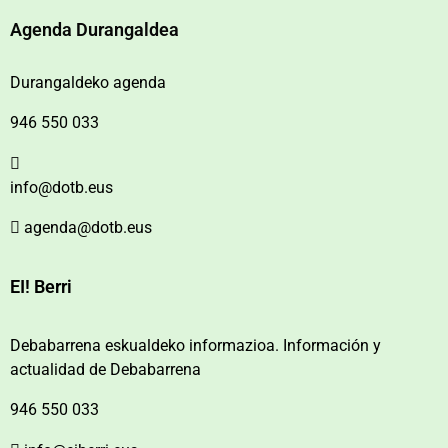
Agenda Durangaldea
Durangaldeko agenda
946 550 033
info@dotb.eus
agenda@dotb.eus
EI! Berri
Debabarrena eskualdeko informazioa. Información y
actualidad de Debabarrena
946 550 033