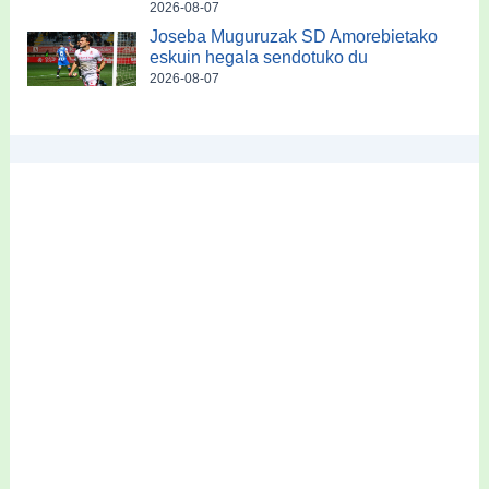
2026-08-07
Joseba Muguruzak SD Amorebietako
eskuin hegala sendotuko du
2026-08-07