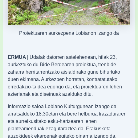
Proiektuaren aurkezpena Lobianon izango da
ERMUA |
Udalak datorren astelehenean, hilak 23,
aurkeztuko du Bide Berdearen proiektua, trenbide
zaharra herritarrentzako aisialdirako gune bihurtuko
duen ekimena. Aurkezpen horretan, kontratatutako
erredakzio-taldea egongo da, eta proiektuaren lehen
azterlanak eta diseinuak azalduko ditu.
Informazio saioa Lobiano Kulturgunean izango da
arratsaldeko 18:30etan eta bere helburua trazaduraren
eta aurreikusitako esku-hartzearen lehen
planteamenduak ezagutaraztea da. Erakusketa
auzokideek ekarpenak egiteko oinarria izango da.