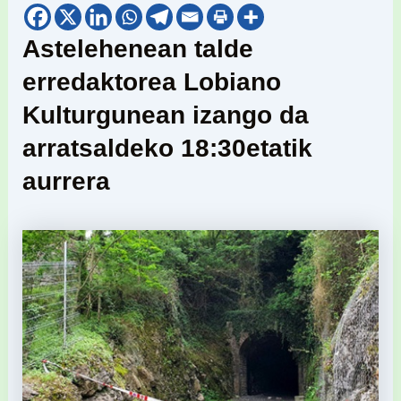
Astelehenean talde
erredaktorea Lobiano
Kulturgunean izango da
arratsaldeko 18:30etatik
aurrera