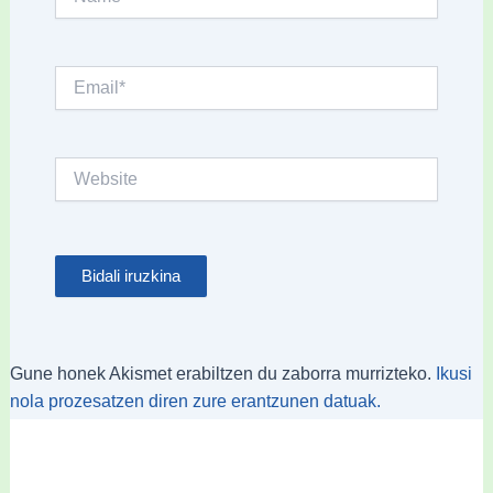
Email*
Website
Gune honek Akismet erabiltzen du zaborra murrizteko.
Ikusi
nola prozesatzen diren zure erantzunen datuak.