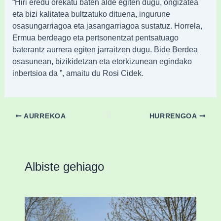
“Hiri eredu orekatu baten alde egiten dugu, ongizatea
eta bizi kalitatea bultzatuko dituena, ingurune
osasungarriagoa eta jasangarriagoa sustatuz. Horrela,
Ermua berdeago eta pertsonentzat pentsatuago
baterantz aurrera egiten jarraitzen dugu. Bide Berdea
osasunean, bizikidetzan eta etorkizunean egindako
inbertsioa da ”, amaitu du Rosi Cidek.
AURREKOA
HURRENGOA
Albiste gehiago