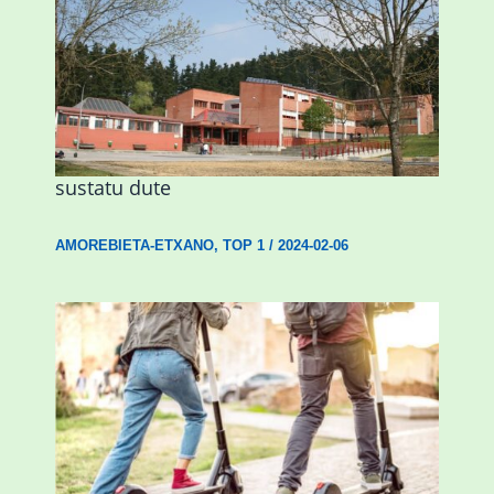
Amorebietak eta Eusko Jaurlaritzak
Urritxen institutu berri bat eraikitzea
sustatu dute
AMOREBIETA-ETXANO
,
TOP 1
/
2024-02-06
Ostegun honetan “Oinezko