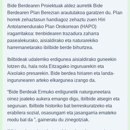
Bide Berdearen Proiektuak aldez aurretik Bide
Berdearen Plan Berezian araututakoa garatzen du. Plan
horrek zehaztasun handiagoz zehaztu zuen Hiri
Antolamendurako Plan Orokorrean (HAPO)
iragarritakoa: trenbidearen trazadura zaharra
pasealekurako, aisialdirako eta naturarekiko
harremanetarako ibilbide berde bihurtzea.
Ibilbideak udalerriko erdigunea aisialdirako guneekin
lotzen du, hala nola Eitzagako inguruarekin eta
Aixolako presarekin. Bide berdea hiriaren eta landa-
ingurunearen arteko elkargunea izango da.
“Bide Berdeak Ermuko erdigunetik naturguneetara
oinez joateko aukera emango digu, ibilbide atsegin eta
seguruan. Ibilbide historiko bat berreskuratzeko eta
erabilera sozial, osasungarri eta jasangarria emateko
modu bat da ”, gaineratu du zinegotziak.