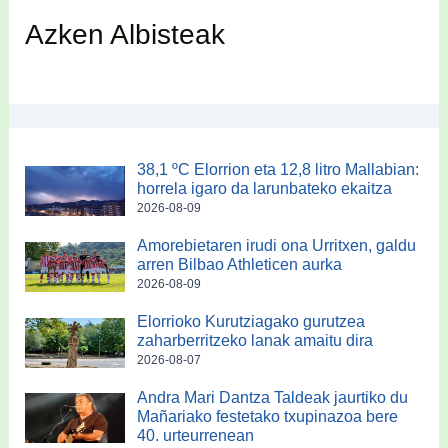
Azken Albisteak
38,1 ºC Elorrion eta 12,8 litro Mallabian:
horrela igaro da larunbateko ekaitza
2026-08-09
Amorebietaren irudi ona Urritxen, galdu
arren Bilbao Athleticen aurka
2026-08-09
Elorrioko Kurutziagako gurutzea
zaharberritzeko lanak amaitu dira
2026-08-07
Andra Mari Dantza Taldeak jaurtiko du
Mañariako festetako txupinazoa bere
40. urteurrenean