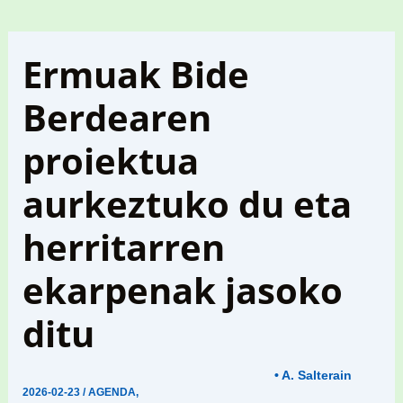
Ermuak Bide
Berdearen
proiektua
aurkeztuko du eta
herritarren
ekarpenak jasoko
ditu
• A. Salterain
2026-02-23
/
AGENDA
,