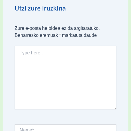
Utzi zure iruzkina
Zure e-posta helbidea ez da argitaratuko.
Beharrezko eremuak
*
markatuta daude
Type
here..
Name*