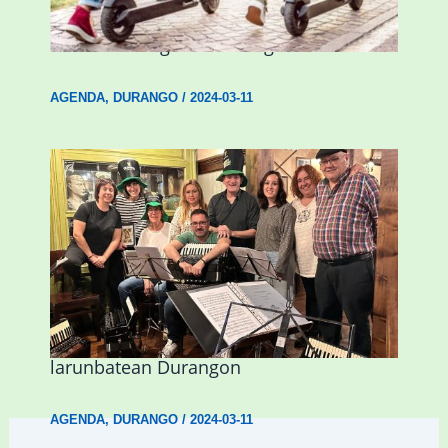
Nagusientzako Bide Segurtasuna”
hitzaldia izango da Durangon
AGENDA
,
DURANGO
/
2024-03-11
Herri Maite akordeoi taldeak S. Patrick
Irlandako patroia ospatuko du
larunbatean Durangon
AGENDA
,
DURANGO
/
2024-03-11