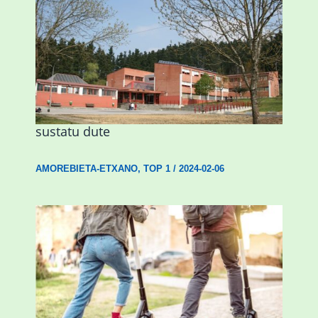
Amorebietak eta Eusko Jaurlaritzak
Urritxen institutu berri bat eraikitzea
sustatu dute
AMOREBIETA-ETXANO
,
TOP 1
/
2024-02-06