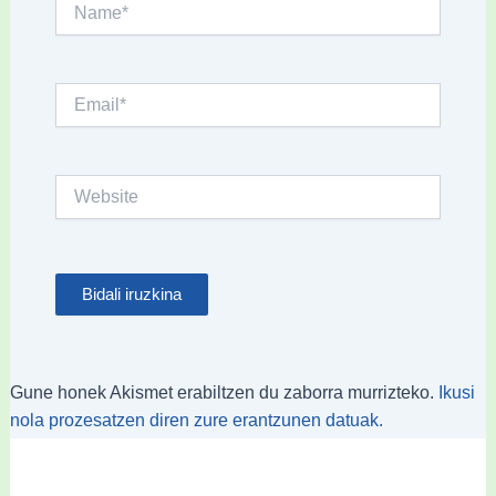
Name*
Email*
Website
Gune honek Akismet erabiltzen du zaborra murrizteko.
Ikusi
nola prozesatzen diren zure erantzunen datuak.