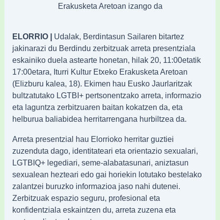
Erakusketa Aretoan izango da
ELORRIO |
Udalak, Berdintasun Sailaren bitartez
jakinarazi du Berdindu zerbitzuak arreta presentziala
eskainiko duela astearte honetan, hilak 20, 11:00etatik
17:00etara, Iturri Kultur Etxeko Erakusketa Aretoan
(Elizburu kalea, 18). Ekimen hau Eusko Jaurlaritzak
bultzatutako LGTBI+ pertsonentzako arreta, informazio
eta laguntza zerbitzuaren baitan kokatzen da, eta
helburua baliabidea herritarrengana hurbiltzea da.
Arreta presentzial hau Elorrioko herritar guztiei
zuzenduta dago, identitateari eta orientazio sexualari,
LGTBIQ+ legediari, seme-alabatasunari, aniztasun
sexualean hezteari edo gai horiekin lotutako bestelako
zalantzei buruzko informazioa jaso nahi dutenei.
Zerbitzuak espazio seguru, profesional eta
konfidentziala eskaintzen du, arreta zuzena eta