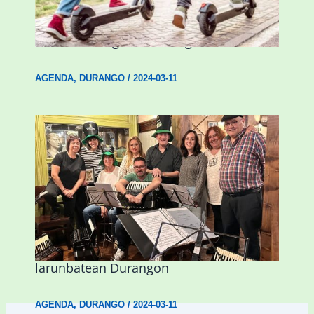
Ostegun honetan “Oinezko
Nagusientzako Bide Segurtasuna”
hitzaldia izango da Durangon
AGENDA
,
DURANGO
/
2024-03-11
Herri Maite akordeoi taldeak S. Patrick
Irlandako patroia ospatuko du
larunbatean Durangon
AGENDA
,
DURANGO
/
2024-03-11