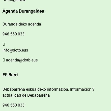
Agenda Durangaldea
Durangaldeko agenda
946 550 033
info@dotb.eus
agenda@dotb.eus
EI! Berri
Debabarrena eskualdeko informazioa. Información y
actualidad de Debabarrena
946 550 033