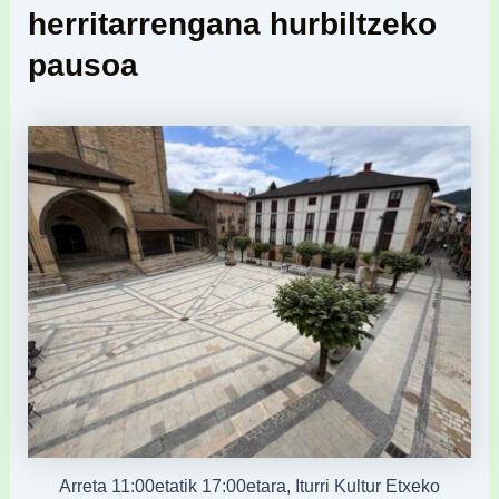
herritarrengana hurbiltzeko
pausoa
Arreta 11:00etatik 17:00etara, Iturri Kultur Etxeko