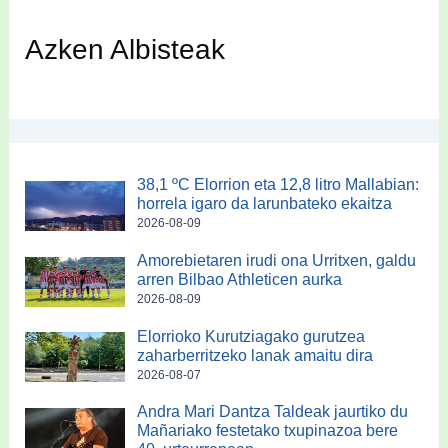
Azken Albisteak
38,1 ºC Elorrion eta 12,8 litro Mallabian:
horrela igaro da larunbateko ekaitza
2026-08-09
Amorebietaren irudi ona Urritxen, galdu
arren Bilbao Athleticen aurka
2026-08-09
Elorrioko Kurutziagako gurutzea
zaharberritzeko lanak amaitu dira
2026-08-07
Andra Mari Dantza Taldeak jaurtiko du
Mañariako festetako txupinazoa bere