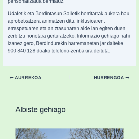
pertsonalizatua bermatuz.
Udaletik eta Berdintasun Sailetik herritarrak aukera hau
aprobetxatzera animatzen ditu, inklusioaren,
errespetuaren eta aniztasunaren alde lan egiten duen
zerbitzu honetara gerturatzeko. Informazio gehiago nahi
izanez gero, Berdindurekin harremanetan jar daiteke
900 840 128 doako telefono-zenbakira deituta.​
AURREKOA
HURRENGOA
Albiste gehiago