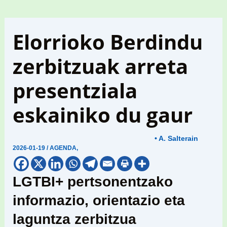
Elorrioko Berdindu
zerbitzuak arreta
presentziala
eskainiko du gaur
• A. Salterain
2026-01-19
/
AGENDA
,
LGTBI+ pertsonentzako
informazio, orientazio eta
laguntza zerbitzua