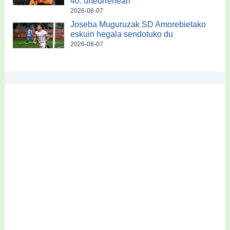
40. urteurrenean
2026-08-07
Joseba Muguruzak SD Amorebietako
eskuin hegala sendotuko du
2026-08-07