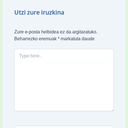
Utzi zure iruzkina
Zure e-posta helbidea ez da argitaratuko.
Beharrezko eremuak
*
markatuta daude
Type
here..