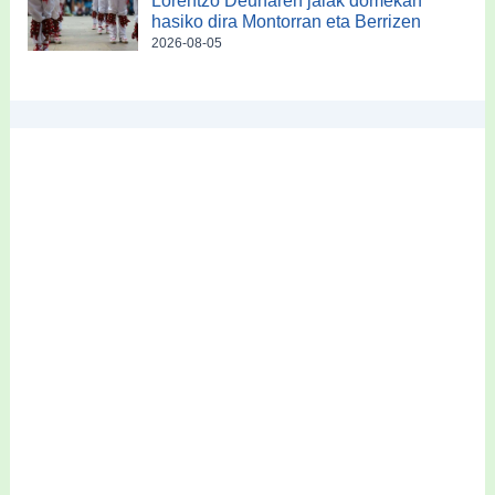
Lorentzo Deunaren jaiak domekan
hasiko dira Montorran eta Berrizen
2026-08-05