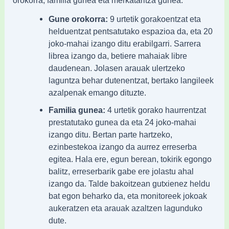
orokorra, familia gunea eta merkataritza gunea.
Gune orokorra:
9 urtetik gorakoentzat eta
helduentzat pentsatutako espazioa da, eta 20
joko-mahai izango ditu erabilgarri. Sarrera
librea izango da, betiere mahaiak libre
daudenean. Jolasen arauak ulertzeko
laguntza behar dutenentzat, bertako langileek
azalpenak emango dituzte.
Familia gunea:
4 urtetik gorako haurrentzat
prestatutako gunea da eta 24 joko-mahai
izango ditu. Bertan parte hartzeko,
ezinbestekoa izango da aurrez erreserba
egitea. Hala ere, egun berean, tokirik egongo
balitz, erreserbarik gabe ere jolastu ahal
izango da. Talde bakoitzean gutxienez heldu
bat egon beharko da, eta monitoreek jokoak
aukeratzen eta arauak azaltzen lagunduko
dute.