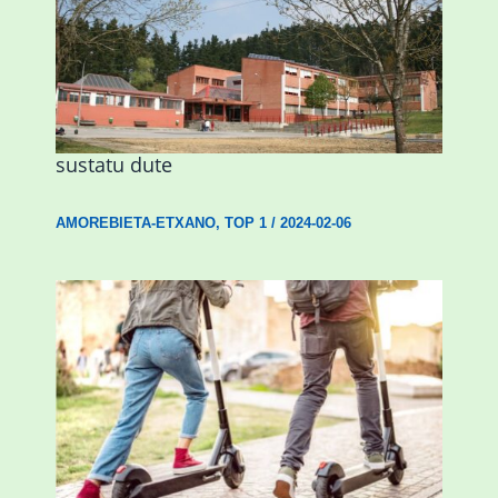
Amorebietak eta Eusko Jaurlaritzak
Urritxen institutu berri bat eraikitzea
sustatu dute
AMOREBIETA-ETXANO
,
TOP 1
/
2024-02-06
Ostegun honetan “Oinezko
Nagusientzako Bide Segurtasuna”