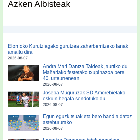
Azken Albisteak
Elorrioko Kurutziagako gurutzea zaharberritzeko lanak
amaitu dira
2026-08-07
Andra Mari Dantza Taldeak jaurtiko du
Mañariako festetako txupinazoa bere
40. urteurrenean
2026-08-07
Joseba Muguruzak SD Amorebietako
eskuin hegala sendotuko du
2026-08-07
Egun eguzkitsuak eta bero handia datoz
astebururako
2026-08-07