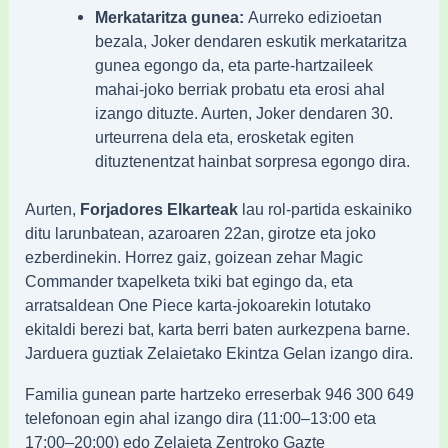
Merkataritza gunea:
Aurreko edizioetan
bezala, Joker dendaren eskutik merkataritza
gunea egongo da, eta parte-hartzaileek
mahai-joko berriak probatu eta erosi ahal
izango dituzte. Aurten, Joker dendaren 30.
urteurrena dela eta, erosketak egiten
dituztenentzat hainbat sorpresa egongo dira.
Aurten,
Forjadores Elkarteak
lau rol-partida eskainiko
ditu larunbatean, azaroaren 22an, girotze eta joko
ezberdinekin. Horrez gaiz, goizean zehar Magic
Commander txapelketa txiki bat egingo da, eta
arratsaldean One Piece karta-jokoarekin lotutako
ekitaldi berezi bat, karta berri baten aurkezpena barne.
Jarduera guztiak Zelaietako Ekintza Gelan izango dira.
Familia gunean parte hartzeko erreserbak 946 300 649
telefonoan egin ahal izango dira (11:00–13:00 eta
17:00–20:00) edo Zelaieta Zentroko Gazte