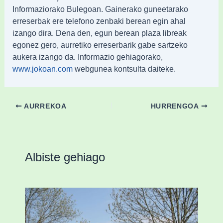
Informaziorako Bulegoan. Gainerako guneetarako
erreserbak ere telefono zenbaki berean egin ahal
izango dira. Dena den, egun berean plaza libreak
egonez gero, aurretiko erreserbarik gabe sartzeko
aukera izango da. Informazio gehiagorako,
webgunea kontsulta daiteke.
www.jokoan.com
AURREKOA
HURRENGOA
Albiste gehiago