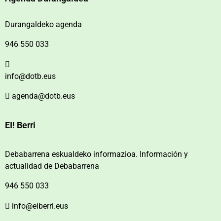
Durangaldeko agenda
946 550 033
info@dotb.eus
agenda@dotb.eus
EI! Berri
Debabarrena eskualdeko informazioa. Información y
actualidad de Debabarrena
946 550 033
info@eiberri.eus