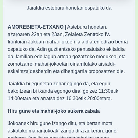
Jaialdia esteburu honetan ospatuko da
AMOREBIETA-ETXANO |
Asteburu honetan,
azaroaren 22an eta 23an, Zelaieta Zentroko IV.
frontoian Jokoan mahai-jokoen jaialdiaren edizio berria
ospatuko da. Adin guztientzako pentsatutako ekitaldia
da, familian edo lagun artean gozatzeko modukoa, eta
zornotzarrei mahai-jokoetan oinarritutako aisialdi-
eskaintza desberdin eta dibertigarria proposatzen die.
Jaialdia bi egunetan zehar egingo da, eta egun
bakoitzean bi txanda egongo dira: goizez 11:30etik
14:00etara eta arratsaldez 16:30etik 20:00etara.
Hiru gune eta mahai-joko aukera zabala
Jokoanek hiru gune izango ditu, eta bertan mota
askotako mahai-jokoak izango dira aukeran: gune