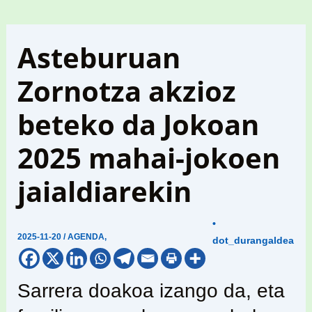
Asteburuan
Zornotza akzioz
beteko da Jokoan
2025 mahai-jokoen
jaialdiarekin
•
2025-11-20
/
AGENDA
,
dot_durangaldea
Sarrera doakoa izango da, eta