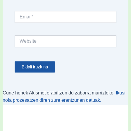
Email*
Website
Gune honek Akismet erabiltzen du zaborra murrizteko.
Ikusi
nola prozesatzen diren zure erantzunen datuak.