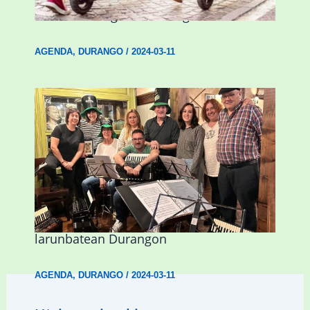
hitzaldia izango da Durangon
AGENDA
,
DURANGO
/
2024-03-11
Herri Maite akordeoi taldeak S. Patrick
Irlandako patroia ospatuko du
larunbatean Durangon
AGENDA
,
DURANGO
/
2024-03-11