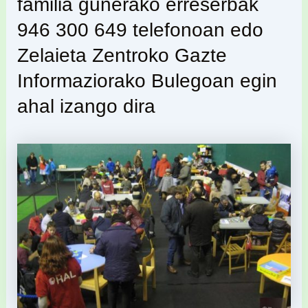
familia gunerako erreserbak
946 300 649 telefonoan edo
Zelaieta Zentroko Gazte
Informaziorako Bulegoan egin
ahal izango dira