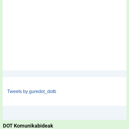
Tweets by guredot_dotb
DOT Komunikabideak