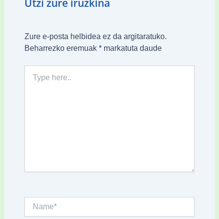
Utzi zure iruzkina
Zure e-posta helbidea ez da argitaratuko.
Beharrezko eremuak
*
markatuta daude
Type
here..
Name*