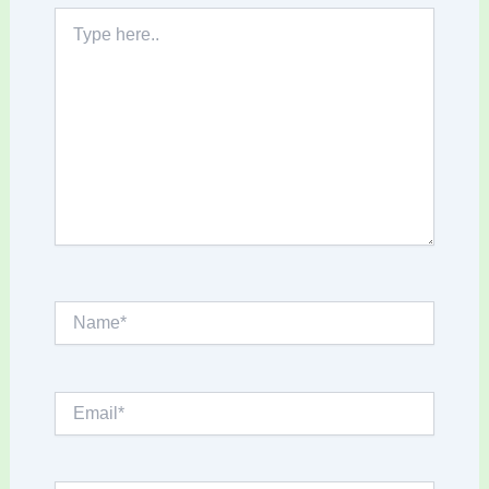
Type
here..
Name*
Email*