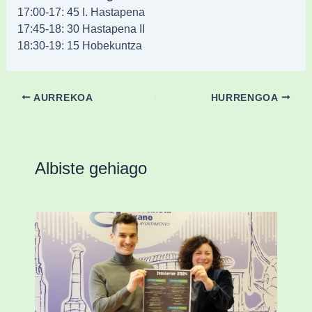
17:00-17: 45 I. Hastapena
17:45-18: 30 Hastapena II
18:30-19: 15 Hobekuntza
AURREKOA
HURRENGOA
Albiste gehiago