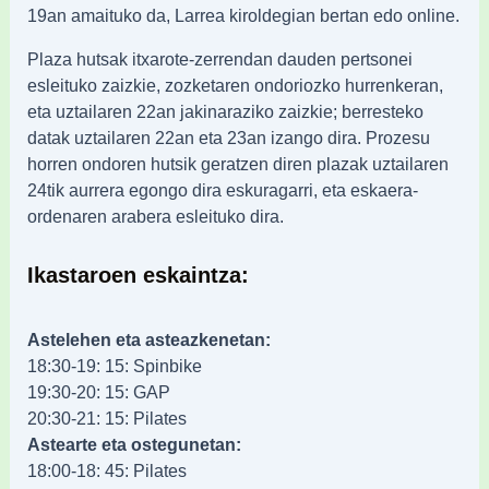
19an amaituko da, Larrea kiroldegian bertan edo online.
Plaza hutsak itxarote-zerrendan dauden pertsonei
esleituko zaizkie, zozketaren ondoriozko hurrenkeran,
eta uztailaren 22an jakinaraziko zaizkie; berresteko
datak uztailaren 22an eta 23an izango dira. Prozesu
horren ondoren hutsik geratzen diren plazak uztailaren
24tik aurrera egongo dira eskuragarri, eta eskaera-
ordenaren arabera esleituko dira.
Ikastaroen eskaintza:
Astelehen eta asteazkenetan:
18:30-19: 15: Spinbike
19:30-20: 15: GAP
20:30-21: 15: Pilates
Astearte eta ostegunetan:
18:00-18: 45: Pilates