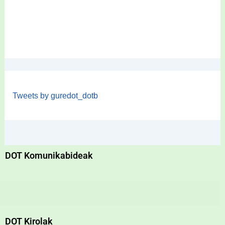
Tweets by guredot_dotb
DOT Komunikabideak
DOT Kirolak