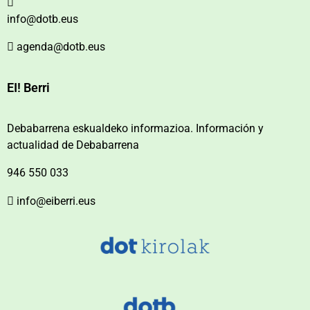
info@dotb.eus
agenda@dotb.eus
EI! Berri
Debabarrena eskualdeko informazioa. Información y
actualidad de Debabarrena
946 550 033
info@eiberri.eus