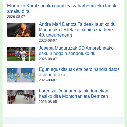
Elorrioko Kurutziagako gurutzea zaharberritzeko lanak
amaitu dira
2026-08-07
Andra Mari Dantza Taldeak jaurtiko du
Mañariako festetako txupinazoa bere
40. urteurrenean
2026-08-07
Joseba Muguruzak SD Amorebietako
eskuin hegala sendotuko du
2026-08-07
Egun eguzkitsuak eta bero handia datoz
astebururako
2026-08-07
Lorentzo Deunaren jaiak domekan
hasiko dira Montorran eta Berrizen
2026-08-05