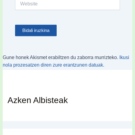
Website
Gune honek Akismet erabiltzen du zaborra murrizteko.
Ikusi
nola prozesatzen diren zure erantzunen datuak.
Azken Albisteak