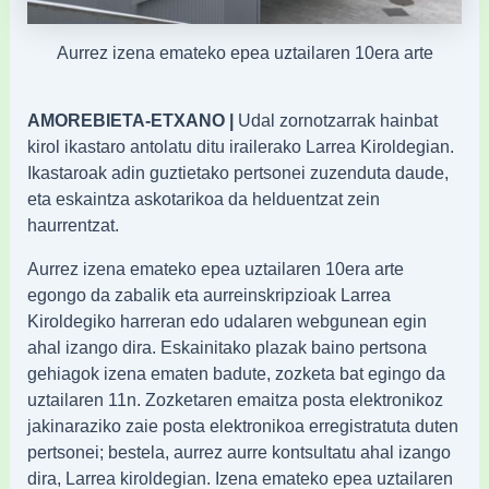
Aurrez izena emateko epea uztailaren 10era arte
AMOREBIETA-ETXANO |
Udal zornotzarrak hainbat
kirol ikastaro antolatu ditu irailerako Larrea Kiroldegian.
Ikastaroak adin guztietako pertsonei zuzenduta daude,
eta eskaintza askotarikoa da helduentzat zein
haurrentzat.
Aurrez izena emateko epea uztailaren 10era arte
egongo da zabalik eta aurreinskripzioak Larrea
Kiroldegiko harreran edo udalaren webgunean egin
ahal izango dira. Eskainitako plazak baino pertsona
gehiagok izena ematen badute, zozketa bat egingo da
uztailaren 11n. Zozketaren emaitza posta elektronikoz
jakinaraziko zaie posta elektronikoa erregistratuta duten
pertsonei; bestela, aurrez aurre kontsultatu ahal izango
dira, Larrea kiroldegian. Izena emateko epea uztailaren