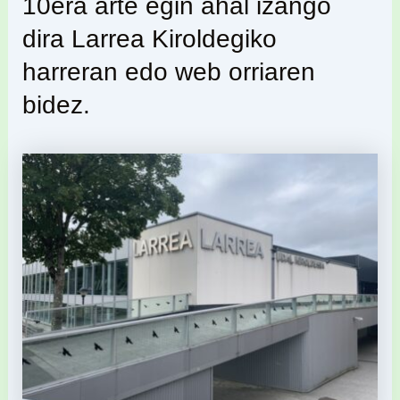
10era arte egin ahal izango
dira Larrea Kiroldegiko
harreran edo web orriaren
bidez.