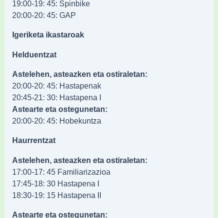
19:00-19: 45: Spinbike
20:00-20: 45: GAP
Igeriketa ikastaroak
Helduentzat
Astelehen, asteazken eta ostiraletan:
20:00-20: 45: Hastapenak
20:45-21: 30: Hastapena I
Astearte eta ostegunetan:
20:00-20: 45: Hobekuntza
Haurrentzat
Astelehen, asteazken eta ostiraletan:
17:00-17: 45 Familiarizazioa
17:45-18: 30 Hastapena I
18:30-19: 15 Hastapena II
Astearte eta ostegunetan: