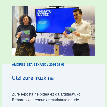
Amorebietak gazteen inklusio aktiboa
bultzatu du “ZUOK” ekimenarekin
AMOREBIETA-ETXANO
/
2024-02-06
Utzi zure iruzkina
Zure e-posta helbidea ez da argitaratuko.
Beharrezko eremuak
*
markatuta daude