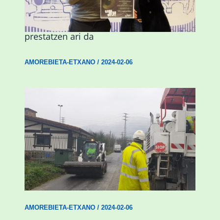
Amorebieta musikaz, kolorez eta
alaitasunez beteriko inauterietarako
prestatzen ari da
AMOREBIETA-ETXANO
/
2024-02-06
Amorebieta-Etxanok auzoak hobetzeko
plan integrala ezarri du
AMOREBIETA-ETXANO
/
2024-02-06