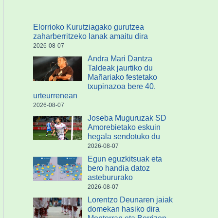
Elorrioko Kurutziagako gurutzea
zaharberritzeko lanak amaitu dira
2026-08-07
Andra Mari Dantza
Taldeak jaurtiko du
Mañariako festetako
txupinazoa bere 40.
urteurrenean
2026-08-07
Joseba Muguruzak SD
Amorebietako eskuin
hegala sendotuko du
2026-08-07
Egun eguzkitsuak eta
bero handia datoz
astebururako
2026-08-07
Lorentzo Deunaren jaiak
domekan hasiko dira