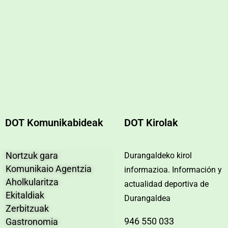
DOT Komunikabideak
DOT Kirolak
Nortzuk gara
Durangaldeko kirol
Komunikaio Agentzia
informazioa. Información y
Aholkularitza
actualidad deportiva de
Ekitaldiak
Durangaldea
Zerbitzuak
946 550 033
Gastronomia