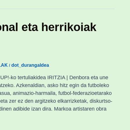
onal eta herrikoiak
LAK
dot_durangaldea
/
UP!-ko tertuliakidea IRITZIA | Denbora eta une
tzeko. Azkenaldian, asko hitz egin da futboleko
sua, animazio-harmaila, futbol-federazioetarako
eta zer ez den argitzeko elkarrizketak, diskurtso-
inen adibide izan dira. Markoa artistaren obra