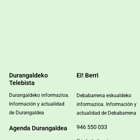
Durangaldeko
EI! Berri
Telebista
Durangaldeko informazioa.
Debabarrena eskualdeko
Información y actualidad
informazioa. Información y
de Durangaldea
actualidad de Debabarrena
946 550 033
Agenda Durangaldea