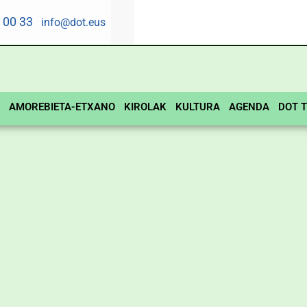
5 00 33
info@dot.eus
AMOREBIETA-ETXANO
KIROLAK
KULTURA
AGENDA
DOT T