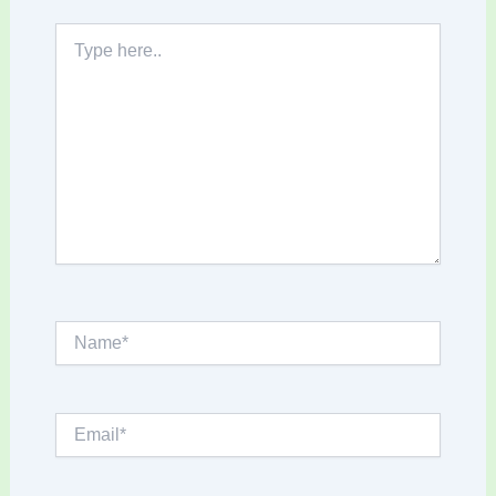
Type
here..
Name*
Email*