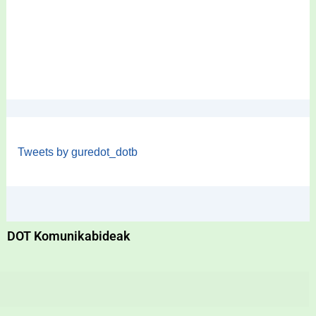
Tweets by guredot_dotb
DOT Komunikabideak