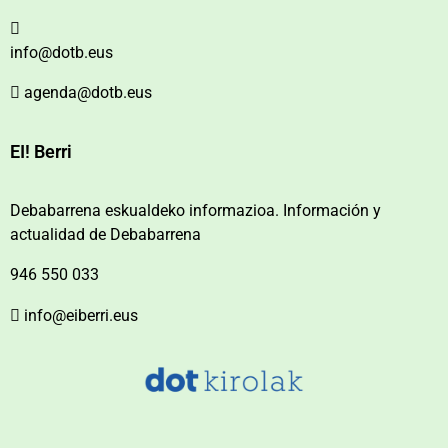
info@dotb.eus
agenda@dotb.eus
EI! Berri
Debabarrena eskualdeko informazioa. Información y
actualidad de Debabarrena
946 550 033
info@eiberri.eus