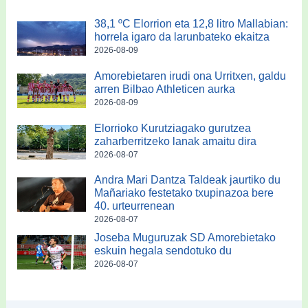
38,1 ºC Elorrion eta 12,8 litro Mallabian:
horrela igaro da larunbateko ekaitza
2026-08-09
Amorebietaren irudi ona Urritxen, galdu
arren Bilbao Athleticen aurka
2026-08-09
Elorrioko Kurutziagako gurutzea
zaharberritzeko lanak amaitu dira
2026-08-07
Andra Mari Dantza Taldeak jaurtiko du
Mañariako festetako txupinazoa bere
40. urteurrenean
2026-08-07
Joseba Muguruzak SD Amorebietako
eskuin hegala sendotuko du
2026-08-07