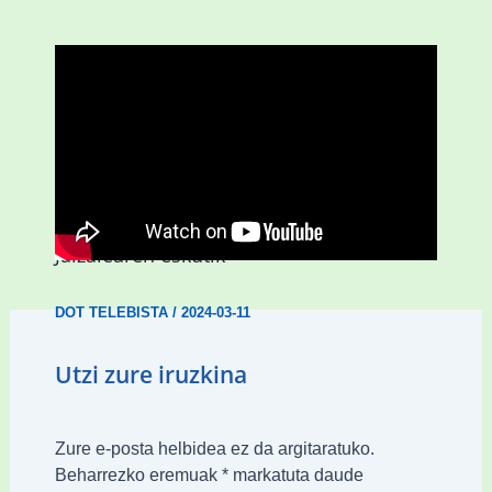
D3.0| Hiruzulo Folk jaialdia
Jaizalearen eskutik
DOT TELEBISTA
/
2024-03-11
Utzi zure iruzkina
Zure e-posta helbidea ez da argitaratuko.
Beharrezko eremuak
*
markatuta daude