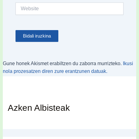
Website
Gune honek Akismet erabiltzen du zaborra murrizteko.
Ikusi
nola prozesatzen diren zure erantzunen datuak.
Azken Albisteak