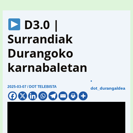
D3.0 |
Surrandiak
Durangoko
karnabaletan
•
2025-03-07
/
DOT TELEBISTA
dot_durangaldea