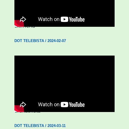
D3.0| Gazteei zuzendutako ZUOK
ekimena
DOT TELEBISTA
/
2024-02-07
D3.0| ‘Emakumeak Aberria eginez’
erakusketa
DOT TELEBISTA
/
2024-03-11