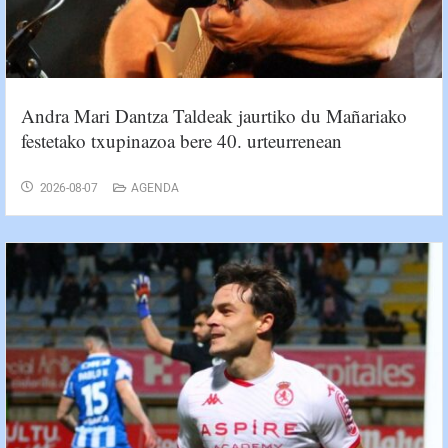
Andra Mari Dantza Taldeak jaurtiko du Mañariako
festetako txupinazoa bere 40. urteurrenean
2026-08-07
AGENDA