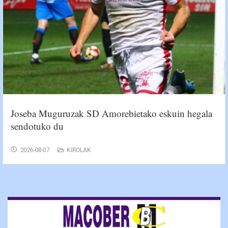
Joseba Muguruzak SD Amorebietako eskuin hegala
sendotuko du
2026-08-07
KIROLAK